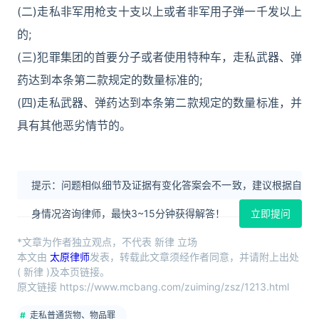
(二)走私非军用枪支十支以上或者非军用子弹一千发以上
的;
(三)犯罪集团的首要分子或者使用特种车，走私武器、弹
药达到本条第二款规定的数量标准的;
(四)走私武器、弹药达到本条第二款规定的数量标准，并
具有其他恶劣情节的。
提示：问题相似细节及证据有变化答案会不一致，建议根据自
身情况咨询律师，最快3~15分钟获得解答！
立即提问
*文章为作者独立观点，不代表 新律 立场
本文由
太原律师
发表，转载此文章须经作者同意，并请附上出处
( 新律 )及本页链接。
原文链接 https://www.mcbang.com/zuiming/zsz/1213.html
走私普通货物、物品罪