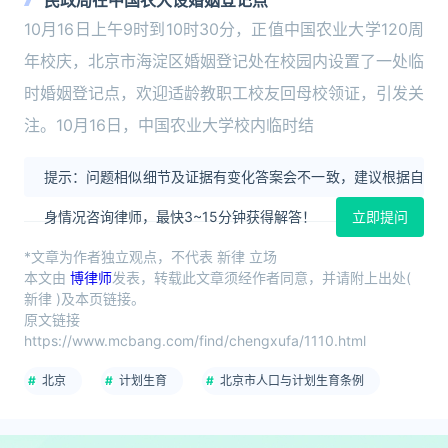
民政局在中国农大设婚姻登记点
10月16日上午9时到10时30分，正值中国农业大学120周
年校庆，北京市海淀区婚姻登记处在校园内设置了一处临
时婚姻登记点，欢迎适龄教职工校友回母校领证，引发关
注。10月16日，中国农业大学校内临时结
提示：问题相似细节及证据有变化答案会不一致，建议根据自
身情况咨询律师，最快3~15分钟获得解答！
立即提问
*文章为作者独立观点，不代表 新律 立场
本文由
博律师
发表，转载此文章须经作者同意，并请附上出处(
新律 )及本页链接。
原文链接
https://www.mcbang.com/find/chengxufa/1110.html
北京
计划生育
北京市人口与计划生育条例