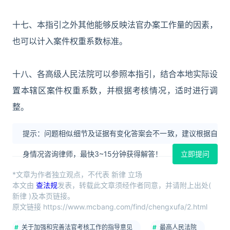
十七、本指引之外其他能够反映法官办案工作量的因素，
也可以计入案件权重系数标准。
十八、各高级人民法院可以参照本指引，结合本地实际设
置本辖区案件权重系数，并根据考核情况，适时进行调
整。
提示：问题相似细节及证据有变化答案会不一致，建议根据自
身情况咨询律师，最快3~15分钟获得解答！
立即提问
*文章为作者独立观点，不代表 新律 立场
本文由
查法规
发表，转载此文章须经作者同意，并请附上出处(
新律 )及本页链接。
原文链接 https://www.mcbang.com/find/chengxufa/2.html
关于加强和完善法官考核工作的指导意见
最高人民法院