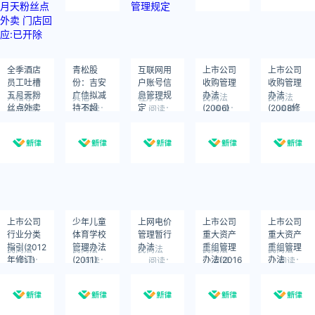
全季酒店
青松股
互联网用
上市公司
上市公司
员工吐槽
份：吉安
户账号信
收购管理
收购管理
五月天粉
广佳拟减
息管理规
办法
办法
人格尊严
其他
程序法
民商法
民商法
丝点外卖
持不超
定
(2006)
(2008修
阅读：
阅读：
阅读：
阅读：
阅读：
739
428
3357
1478
1338
门店回应:
1000万股
订)
已开除
上市公司
少年儿童
上网电价
上市公司
上市公司
行业分类
体育学校
管理暂行
重大资产
重大资产
指引(2012
管理办法
办法
重组管理
重组管理
民商法
民商法
民商法
民商法
民商法
年修订)
(2011)
办法(2016
办法
阅读：
阅读：
阅读：
阅读：
阅读：
1767
1387
1448
1674
1466
修订)
(2014)