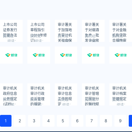
上市公司
上市公司
审计署关
审计署关
审计署关
证券发行
章程指引
于加强地
于对烟酒
于对金融
管理办法
(2016年修
方审计机
生产、批
机构贷款
民商法
民商法
民商法
民商法
民商法
订)
关社会保
发企业放
合规性审
阅读：
阅读：
阅读：
阅读：
阅读：
1469
1391
1408
1230
1417
险基金审
调部分烟
计的意见
计监督工
酒价格的
作的意见
定期审计
中若干问
题的处理
意见
审计机关
审计机关
审计机关
审计机关
审计机关
政府信息
审计行政
审计信息
审计管辖
审计档案
公开规定
应诉管理
工作的规
范围划分
管理规定
民商法
民商法
民商法
民商法
民商法
(试行)
的规定
定
的暂行规
阅读：
阅读：
阅读：
阅读：
阅读：
1255
1202
1149
1258
1066
定
1
2
3
4
5
6
7
8
9