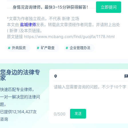
身情况咨询律师，最快3~15分钟获得解答！
立即提问
*文章为作者独立观点，不代表 新律 立场
本文由
盐城律师
发表，转载此文章须经作者同意，并请附上出处
( 新律 )及本页链接。
原文链接 https://www.mcbang.com/find/guojifa/1178.html
外商投资
矿产勘查
企业管理办法
您身边的法律专
家
快速匹配专业律师，
一对一解决您的法律问
题，
已提供12,164,427次
0
/500
发送
咨询