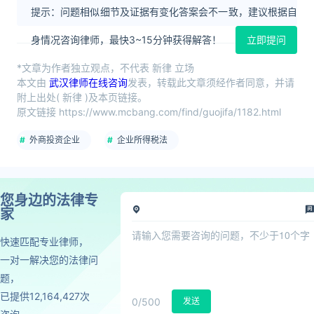
提示：问题相似细节及证据有变化答案会不一致，建议根据自
身情况咨询律师，最快3~15分钟获得解答！
立即提问
*文章为作者独立观点，不代表 新律 立场
本文由
武汉律师在线咨询
发表，转载此文章须经作者同意，并请
附上出处( 新律 )及本页链接。
原文链接 https://www.mcbang.com/find/guojifa/1182.html
外商投资企业
企业所得税法
您身边的法律专
家
快速匹配专业律师，
一对一解决您的法律问
题，
已提供12,164,427次
0
/500
发送