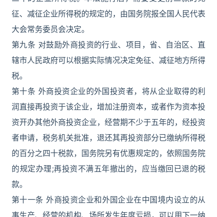
征、减征企业所得税的规定的，由国务院报全国人民代表
大会常务委员会决定。
第九条 对鼓励外商投资的行业、项目，省、自治区、直
辖市人民政府可以根据实际情况决定免征、减征地方所得
税。
第十条 外商投资企业的外国投资者，将从企业取得的利
润直接再投资于该企业，增加注册资本，或者作为资本投
资开办其他外商投资企业，经营期不少于五年的，经投资
者申请，税务机关批准，退还其再投资部分已缴纳所得税
的百分之四十税款，国务院另有优惠规定的，依照国务院
的规定办理;再投资不满五年撤出的，应当缴回已退的税
款。
第十一条 外商投资企业和外国企业在中国境内设立的从
事生产、经营的机构、场所发生年度亏损，可以用下一纳