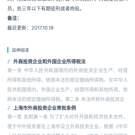
员，处三年以下有期徒刑或者拘役。
备注：
最近更新：2017.10.18
延伸阅读
外商投资企业和外国企业所得税法
第一条 中华人民共和国境内的外商投资企业生产、经营
所得和其他所得，依照本法的规定缴纳所得税。在中华人
民共和国境内，外国企业生产、经营所得和其他所得，依
照本法的规定缴纳所得税。第二条 本法所称外商投资企
上海市外商投资企业审批条例
第一章 总则第一条 为了扩大对外开放和经济技术合作，
便于中外投资者在上海市设立外商投资企业，根据《中华