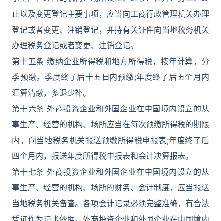
止以及变更登记主要事项，应当向工商行政管理机关办理
登记或者变更、注销登记，并持有关证件向当地税务机关
办理税务登记或者变更、注销登记。
第十五条 缴纳企业所得税和地方所得税，按年计算，分
季预缴。季度终了后十五日内预缴;年度终了后五个月内
汇算清缴，多退少补。
第十六条 外商投资企业和外国企业在中国境内设立的从
事生产、经营的机构、场所应当在每次预缴所得税的期限
内，向当地税务机关报送预缴所得税申报表;年度终了后
四个月内，报送年度所得税申报表和会计决算报表。
第十七条 外商投资企业和外国企业在中国境内设立的从
事生产、经营的机构、场所的财务、会计制度，应当报送
当地税务机关备查。各项会计记录必须完整准确，有合法
凭证作为记帐依据。外商投资企业和外国企业在中国境内