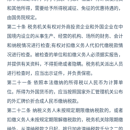
和其他所得，需要给予所得税减征、免征的优惠待遇的，
由国务院规定。
第二十条 税务机关有权对外商投资企业和外国企业在中
国境内设立的从事生产、经营的机构、场所的财务、会计
和纳税情况进行检查;有权对扣缴义务人代扣代缴税款情
况进行检查。被检查的单位和扣缴义务人必须据实报告，
并提供有关资料，不得拒绝或者隐瞒。税务机关派出人员
进行检查时，应当出示证件，并负责保密。
第二十一条 依照本法缴纳的所得税以人民币为计算单
位。所得为外国货币的，应当按照国家外汇管理机关公布
的外汇牌价折合成人民币缴纳税款。
第二十二条 纳税义务人未按规定期限缴纳税款的，或者
扣缴义务人未按规定期限解缴税款的，税务机关除限期缴
纳外，从滞纳税款之日起，按日加收滞纳税款千分之二的