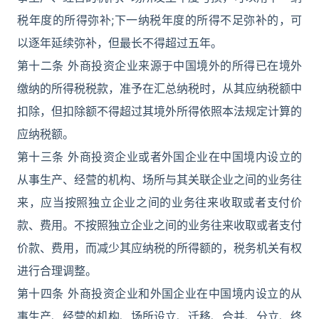
税年度的所得弥补;下一纳税年度的所得不足弥补的，可
以逐年延续弥补，但最长不得超过五年。
第十二条 外商投资企业来源于中国境外的所得已在境外
缴纳的所得税税款，准予在汇总纳税时，从其应纳税额中
扣除，但扣除额不得超过其境外所得依照本法规定计算的
应纳税额。
第十三条 外商投资企业或者外国企业在中国境内设立的
从事生产、经营的机构、场所与其关联企业之间的业务往
来，应当按照独立企业之间的业务往来收取或者支付价
款、费用。不按照独立企业之间的业务往来收取或者支付
价款、费用，而减少其应纳税的所得额的，税务机关有权
进行合理调整。
第十四条 外商投资企业和外国企业在中国境内设立的从
事生产、经营的机构、场所设立、迁移、合并、分立、终