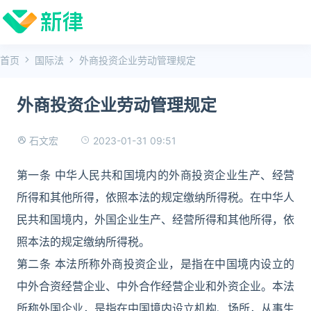
首页
国际法
外商投资企业劳动管理规定
外商投资企业劳动管理规定
2023-01-31 09:51
石文宏
第一条 中华人民共和国境内的外商投资企业生产、经营
所得和其他所得，依照本法的规定缴纳所得税。在中华人
民共和国境内，外国企业生产、经营所得和其他所得，依
照本法的规定缴纳所得税。
第二条 本法所称外商投资企业，是指在中国境内设立的
中外合资经营企业、中外合作经营企业和外资企业。本法
所称外国企业，是指在中国境内设立机构、场所，从事生