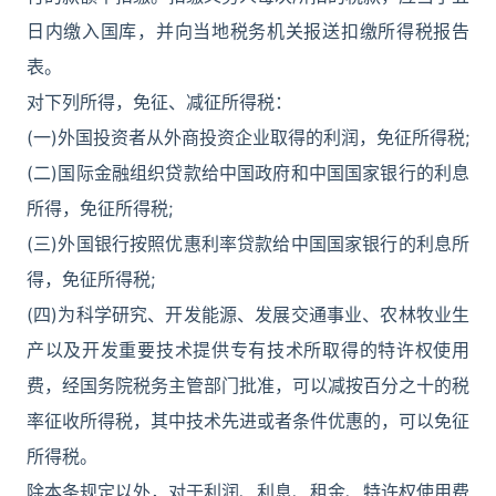
日内缴入国库，并向当地税务机关报送扣缴所得税报告
表。
对下列所得，免征、减征所得税：
(一)外国投资者从外商投资企业取得的利润，免征所得税;
(二)国际金融组织贷款给中国政府和中国国家银行的利息
所得，免征所得税;
(三)外国银行按照优惠利率贷款给中国国家银行的利息所
得，免征所得税;
(四)为科学研究、开发能源、发展交通事业、农林牧业生
产以及开发重要技术提供专有技术所取得的特许权使用
费，经国务院税务主管部门批准，可以减按百分之十的税
率征收所得税，其中技术先进或者条件优惠的，可以免征
所得税。
除本条规定以外，对于利润、利息、租金、特许权使用费