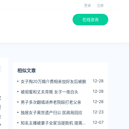
登录
注册
在线咨询
相似文章
12-28
女子掏20万婚介费相亲加好友后被删
12-28
被闺蜜和丈夫背叛 女子一夜白头
农
12-28
男子多次翻墙进养老院殴打老父亲
经
12-23
独居女子离世遗产归公 民政局回应
会
12-07
知名主播被妻子全家当提款机 提离婚
7
后反被对簿公堂