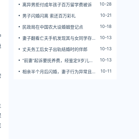
10-28
离异男拒付成年孩子百万留学费被诉
10-21
男子闪婚闪离 索还百万彩礼
10-18
民政局在中国农大设婚姻登记点
护
10-13
妻子翻看亡夫手机发现其与女同学存婚
外情，双方互相转账近百万
稳
10-13
丈夫务工后女子出轨结婚时的伴郎
10-13
“前妻”起诉要抚养费，经鉴定9岁儿子
非他亲生！男子起诉索赔37万
10-11
相亲半个月后闪婚，妻子行为异常且持
营
续服药，男子起诉离婚；法院：系婚前
隐瞒重大疾病，撤销两人婚姻关系
生
提
民