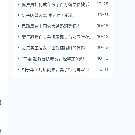
10-28
离异男拒付成年孩子百万留学费被诉
10-21
男子闪婚闪离 索还百万彩礼
10-18
民政局在中国农大设婚姻登记点
10-13
妻子翻看亡夫手机发现其与女同学存婚
外情，双方互相转账近百万
10-13
丈夫务工后女子出轨结婚时的伴郎
10-13
“前妻”起诉要抚养费，经鉴定9岁儿子
非他亲生！男子起诉索赔37万
10-11
相亲半个月后闪婚，妻子行为异常且持
续服药，男子起诉离婚；法院：系婚前
隐瞒重大疾病，撤销两人婚姻关系
》
困
对