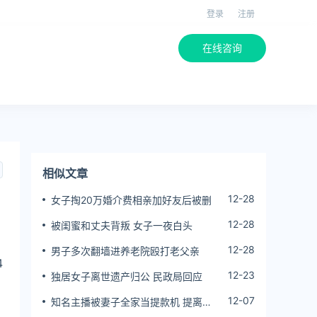
登录
注册
在线咨询
相似文章
12-28
女子掏20万婚介费相亲加好友后被删
12-28
被闺蜜和丈夫背叛 女子一夜白头
，
12-28
男子多次翻墙进养老院殴打老父亲
4
12-23
独居女子离世遗产归公 民政局回应
12-07
知名主播被妻子全家当提款机 提离婚
后反被对簿公堂