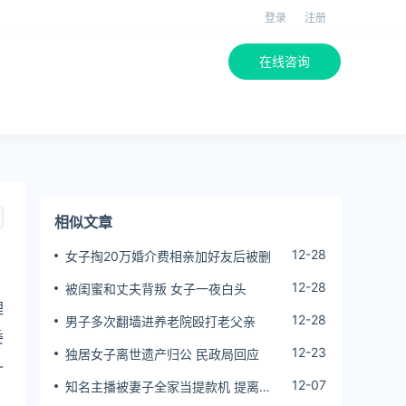
登录
注册
在线咨询
相似文章
12-28
女子掏20万婚介费相亲加好友后被删
12-28
被闺蜜和丈夫背叛 女子一夜白头
理
12-28
男子多次翻墙进养老院殴打老父亲
委
12-23
独居女子离世遗产归公 民政局回应
-
12-07
知名主播被妻子全家当提款机 提离婚
后反被对簿公堂