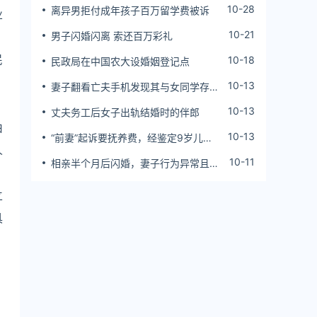
10-28
离异男拒付成年孩子百万留学费被诉
业
10-21
男子闪婚闪离 索还百万彩礼
民
10-18
民政局在中国农大设婚姻登记点
10-13
妻子翻看亡夫手机发现其与女同学存婚
外情，双方互相转账近百万
10-13
丈夫务工后女子出轨结婚时的伴郎
由
10-13
“前妻”起诉要抚养费，经鉴定9岁儿子
人
非他亲生！男子起诉索赔37万
10-11
相亲半个月后闪婚，妻子行为异常且持
续服药，男子起诉离婚；法院：系婚前
隐瞒重大疾病，撤销两人婚姻关系
立
具