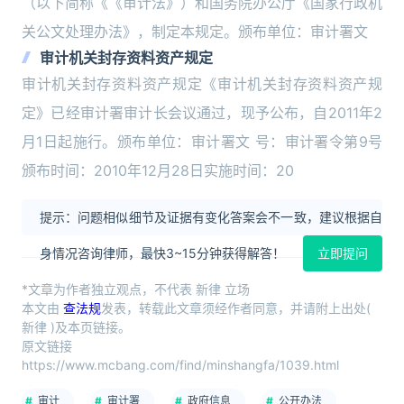
（以下简称《《审计法》）和国务院办公厅《国家行政机
关公文处理办法》，制定本规定。颁布单位：审计署文
审计机关封存资料资产规定
审计机关封存资料资产规定《审计机关封存资料资产规
定》已经审计署审计长会议通过，现予公布，自2011年2
月1日起施行。颁布单位：审计署文 号：审计署令第9号
颁布时间：2010年12月28日实施时间：20
提示：问题相似细节及证据有变化答案会不一致，建议根据自
身情况咨询律师，最快3~15分钟获得解答！
立即提问
*文章为作者独立观点，不代表 新律 立场
本文由
查法规
发表，转载此文章须经作者同意，并请附上出处(
新律 )及本页链接。
原文链接
https://www.mcbang.com/find/minshangfa/1039.html
审计
审计署
政府信息
公开办法