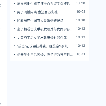
10-28
离异男拒付成年孩子百万留学费被诉
会
10-21
男子闪婚闪离 索还百万彩礼
10-18
民政局在中国农大设婚姻登记点
区
10-13
妻子翻看亡夫手机发现其与女同学存婚
外情，双方互相转账近百万
10-13
丈夫务工后女子出轨结婚时的伴郎
10-13
“前妻”起诉要抚养费，经鉴定9岁儿子
非他亲生！男子起诉索赔37万
10-11
相亲半个月后闪婚，妻子行为异常且持
续服药，男子起诉离婚；法院：系婚前
隐瞒重大疾病，撤销两人婚姻关系
与