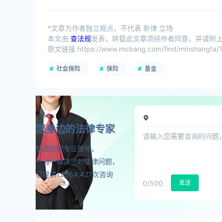
*文章为作者独立观点，不代表 新律 立场
本文由
查法规
发表，转载此文章须经作者同意，并请附上出
原文链接 https://www.mcbang.com/find/minshangfa/1
社会保险
保险
基金
您身边的法律专家
快速匹配专业律师，
一对一解决您的法律问题，
已提供12,164,427次咨询
0
/500
发送