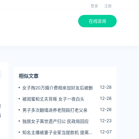
登录
注册
在线咨询
相似文章
12-28
女子掏20万婚介费相亲加好友后被删
12-28
被闺蜜和丈夫背叛 女子一夜白头
会
12-28
男子多次翻墙进养老院殴打老父亲
布
12-23
独居女子离世遗产归公 民政局回应
12-07
知名主播被妻子全家当提款机 提离婚
后反被对簿公堂