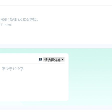
处( 新律 )及本页链接。
11.html