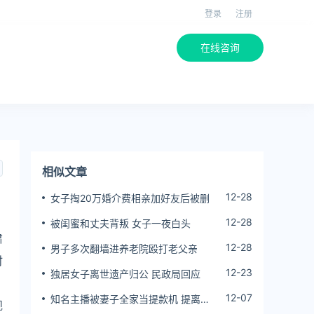
登录
注册
在线咨询
相似文章
12-28
女子掏20万婚介费相亲加好友后被删
12-28
被闺蜜和丈夫背叛 女子一夜白头
肃
12-28
男子多次翻墙进养老院殴打老父亲
时
12-23
独居女子离世遗产归公 民政局回应
12-07
知名主播被妻子全家当提款机 提离婚
规
后反被对簿公堂