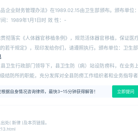
业财务管理办法》在1989.02.15由卫生部颁布。颁布单位
间：1989年1月1日时 效 性：-
地贯彻落实《人体器官移植条例》，规范活体器官移植，保证医
的若干规定》，现印发给你们，请遵照执行。颁布单位：卫生部
见
在县卫生行政部门领导下，县卫生防（病）站设防痨科，在业务
级结防所的职能，充分发挥对全县防痨工作组织者和业务指导者
根据自身情况咨询律师，最快3~15分钟获得解答！
立即提问
处( 新律 )及本页链接。
13.html