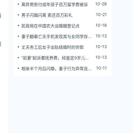
10-28
离异男拒付成年孩子百万留学费被诉
10-21
西
男子闪婚闪离 索还百万彩礼
10-18
民政局在中国农大设婚姻登记点
10-13
妻子翻看亡夫手机发现其与女同学存婚
外情，双方互相转账近百万
服
10-13
丈夫务工后女子出轨结婚时的伴郎
10-13
“前妻”起诉要抚养费，经鉴定9岁儿子
，
非他亲生！男子起诉索赔37万
10-11
相亲半个月后闪婚，妻子行为异常且持
续服药，男子起诉离婚；法院：系婚前
隐瞒重大疾病，撤销两人婚姻关系
，
、