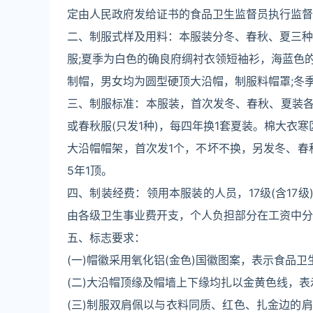
定由人民政府发给证书的食品卫生监督员执行监督
二、制服式样及用料：本服装分冬、春秋、夏三种
服;夏季为白色的确良府绸衬衣领短袖衫，海蓝色
制帽，男女均为圆型硬顶大沿帽，制服料帽罩;冬
三、制服标准：本服装，首次发冬、春秋、夏装
或春秋服(只发1种)，每四年换1套夏装。棉大衣寒区
大沿帽帽架，首次发1个，不坏不换，另发冬、春
5年1顶。
四、制装经费：领用本服装的人员，17级(含17级)
由各级卫生事业费开支，个人负担部分在工资中分
五、标志要求：
(一)帽徽采用氧化铝(金色)国徽图案，表示食品
(二)大沿帽顶缘及帽墙上下缘均扎以金黄色线，表
(三)制服双肩佩以与衣料同质、红色、扎金边的