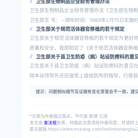
卫生部生物制品企业财务管理办法
卫生部生物制品企业财务管理办法《卫生部生物制品企
卫生部文 号：--颁布时间：1989年2月15日实施时
卫生部关于规范活体器官移植的若干规定
卫生部关于规范活体器官移植的若干规定为更好
质量和安全，我部制定了《关于规范活体器官移植
卫生部关于县卫生防疫（病）站设防痨科的意
卫生部关于县卫生防疫（病）站设防痨科的意见
除本站领导外还应接受上级结防所的指导，行使县
提示：问题相似细节及证据有变化答案会不一致，建议
*文章为作者独立观点，不代表 新律 立场
本文由
查法规
发表，转载此文章须经作者同意，并请附上出
原文链接 https://www.mcbang.com/find/minshangfa/2