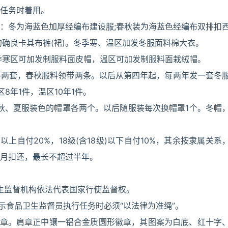
任务时着用。
：冬为海蓝色加厚经编布建设服;春秋装为海蓝色经编布双排扣
的确良卡其布裤(裙)。冬季寒、温区加发冬服面料棉大衣。
季寒区可加发制服料面皮帽，温区可加发制服料面栽绒帽。
各两套，春秋服料领带两条。以后从第四年起，每两年发一套冬
8年1件，温区10年1件。
秋、夏服装色的帽罩各两个。以后随服装每次换帽罩1个。冬帽
以上自付20%，18级(含18级)以下自付10%，其余按隶属关系
月扣还，最长不超过半年。
卫生监督机构依法代表国家行使监督权。
示食品卫生监督员执行任务时必须“以法律为准绳”。
肩章。肩章正中镶一铝合金质圆形徽章，其图案为白底、红十字