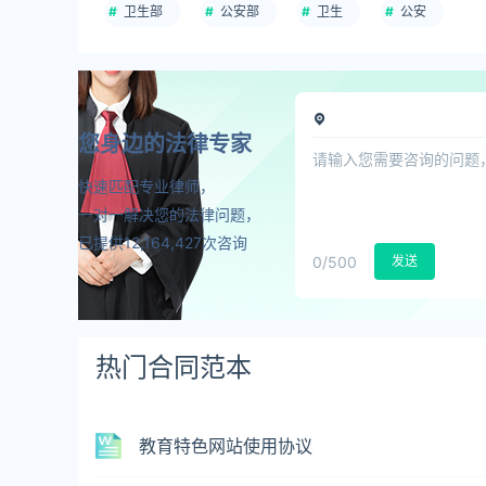
卫生部
公安部
卫生
公安
您身边的法律专家
快速匹配专业律师，
一对一解决您的法律问题，
已提供12,164,427次咨询
0
/500
发送
热门合同范本
教育特色网站使用协议