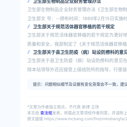
卫生部生物制品企业财务管理办法
卫生部生物制品企业财务管理办法《卫生部生物制品企
卫生部文 号：--颁布时间：1989年2月15日实施时
卫生部关于规范活体器官移植的若干规定
卫生部关于规范活体器官移植的若干规定为更好
质量和安全，我部制定了《关于规范活体器官移植
卫生部关于县卫生防疫（病）站设防痨科的意
卫生部关于县卫生防疫（病）站设防痨科的意见
除本站领导外还应接受上级结防所的指导，行使县
提示：问题相似细节及证据有变化答案会不一致，建议
*文章为作者独立观点，不代表 新律 立场
本文由
查法规
发表，转载此文章须经作者同意，并请附上出
原文链接 https://www.mcbang.com/find/minshangfa/2