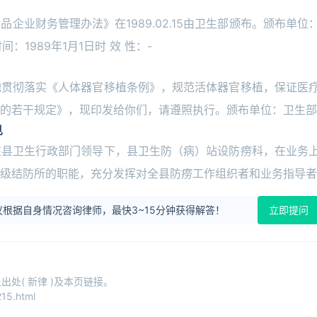
业财务管理办法》在1989.02.15由卫生部颁布。颁布单位
间：1989年1月1日时 效 性：-
地贯彻落实《人体器官移植条例》，规范活体器官移植，保证医
的若干规定》，现印发给你们，请遵照执行。颁布单位：卫生部
见
在县卫生行政部门领导下，县卫生防（病）站设防痨科，在业务
级结防所的职能，充分发挥对全县防痨工作组织者和业务指导者
根据自身情况咨询律师，最快3~15分钟获得解答！
立即提问
处( 新律 )及本页链接。
15.html