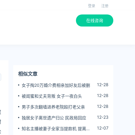
登录
注册
在线咨询
相似文章
12-28
女子掏20万婚介费相亲加好友后被删
12-28
被闺蜜和丈夫背叛 女子一夜白头
12-28
男子多次翻墙进养老院殴打老父亲
置
12-23
独居女子离世遗产归公 民政局回应
射
12-07
知名主播被妻子全家当提款机 提离婚
公
后反被对簿公堂