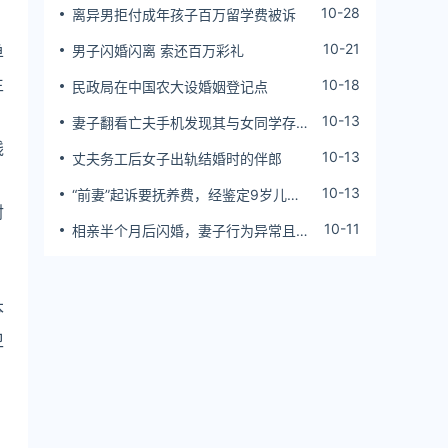
10-28
离异男拒付成年孩子百万留学费被诉
10-21
单
男子闪婚闪离 索还百万彩礼
生
10-18
民政局在中国农大设婚姻登记点
10-13
妻子翻看亡夫手机发现其与女同学存婚
外情，双方互相转账近百万
线
10-13
丈夫务工后女子出轨结婚时的伴郎
10-13
“前妻”起诉要抚养费，经鉴定9岁儿子
射
非他亲生！男子起诉索赔37万
10-11
相亲半个月后闪婚，妻子行为异常且持
续服药，男子起诉离婚；法院：系婚前
隐瞒重大疾病，撤销两人婚姻关系
本
卫