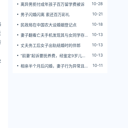
10-28
离异男拒付成年孩子百万留学费被诉
10-21
男子闪婚闪离 索还百万彩礼
违
10-18
民政局在中国农大设婚姻登记点
反
10-13
妻子翻看亡夫手机发现其与女同学存婚
外情，双方互相转账近百万
行
10-13
丈夫务工后女子出轨结婚时的伴郎
10-13
“前妻”起诉要抚养费，经鉴定9岁儿子
及
非他亲生！男子起诉索赔37万
10-11
相亲半个月后闪婚，妻子行为异常且持
续服药，男子起诉离婚；法院：系婚前
隐瞒重大疾病，撤销两人婚姻关系