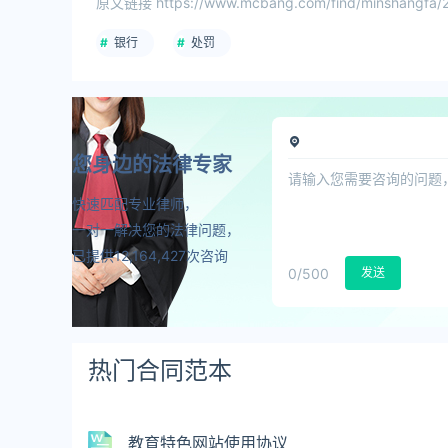
原文链接 https://www.mcbang.com/find/minshangfa/2
银行
处罚
您身边的法律专家
快速匹配专业律师，
一对一解决您的法律问题，
已提供12,164,427次咨询
0
/500
发送
热门合同范本
教育特色网站使用协议