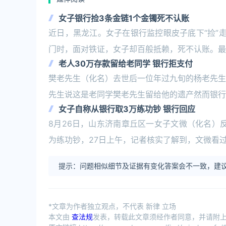
女子银行捡3条金链1个金镯死不认账
近日，黑龙江。女子在银行监控眼皮子底下“捡”
门时，面对铁证，女子却百般抵赖，死不认账。最
老人30万存款留给老同学 银行拒支付
樊老先生（化名）去世后一位年过九旬的杨老先生
先生说这是老同学樊老先生留给他的遗产然而银行
女子自称从银行取3万练功钞 银行回应
8月26日，山东济南章丘区一女子文微（化名）反
为练功钞，27日上午，记者核实了解到，文微看
提示：问题相似细节及证据有变化答案会不一致，建议
*文章为作者独立观点，不代表 新律 立场
本文由
查法规
发表，转载此文章须经作者同意，并请附上出