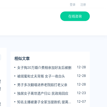
登录
注册
在线咨询
相似文章
12-28
女子掏20万婚介费相亲加好友后被删
12-28
被闺蜜和丈夫背叛 女子一夜白头
健
12-28
男子多次翻墙进养老院殴打老父亲
时
12-23
独居女子离世遗产归公 民政局回应
12-07
知名主播被妻子全家当提款机 提离婚
规
后反被对簿公堂