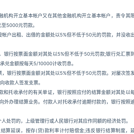
金融机构开立基本帐户又在其他金融机构开立基本帐户，责令其
至5000元罚款。
按帐户出租、出借的金额处以5%但不低于50元的罚款，并没收
，银行按票面金额对其处以5%但不低于50元罚款;银行兑汇票
兑金额按每天5/10000计收罚息。
票，银行按票面金额对其处以5%但不低于50元罚款。对屡次签
向收款人签发支票。
收款和托收承付的有关单证，银行按照应付的结算金额对其处以
银行向外办理结算业务。付款人对托收承付逾期付款的，银行按照
个人处罚的，上级管理行或人民银行对其应作同额的经济处罚。
结算延误，按存(贷)款利率计付赔偿金;违反银行结算制度，