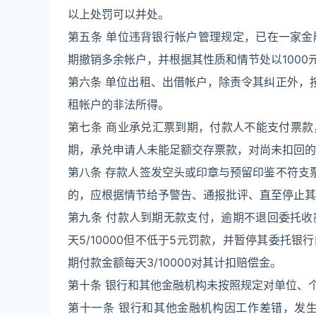
以上处罚可以并处。
第五条 单位违背银行帐户管理规定，已在一家
期撤销多余帐户，并根据其性质和情节处以1000元
第六条 单位出租、出借帐户，除责令其纠正外，
租帐户的非法所得。
第七条 商业承兑汇票到期，付款人不能支付票款
期，承兑申请人未能足额交存票款，对尚未扣回的承
第八条 存款人签发空头或印章与预留印鉴不符支
的，应根据情节给予警告、通报批评、直至停止其
第九条 付款人到期无款支付，逾期不退回委托
天5/10000但不低于5元罚款，并暂停其委托
期付款金额每天3/10000对其计扣赔偿金。
第十条 银行和其他金融机构未按照规定对单位、
第十一条 银行和其他金融机构因工作差错，发生