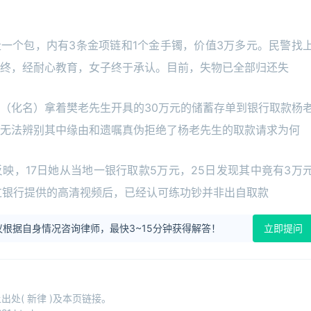
走一个包，内有3条金项链和1个金手镯，价值3万多元。民警找
终，经耐心教育，女子终于承认。目前，失物已全部归还失
（化名）拿着樊老先生开具的30万元的储蓄存单到银行取款杨
无法辨别其中缘由和遗嘱真伪拒绝了杨老先生的取款请求为何
映，17日她从当地一银行取款5万元，25日发现其中竟有3万
过银行提供的高清视频后，已经认可练功钞并非出自取款
根据自身情况咨询律师，最快3~15分钟获得解答！
立即提问
处( 新律 )及本页链接。