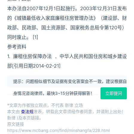
本办法自2007年12月1日起施行。2003年12月31日发布
的《城镇最低收入家庭廉租住房管理办法》（建设部、财
政部、民政部、国土资源部、国家税务总局令第120号）
同时废止。 [1]
参考资料
1. 廉租住房保障办法 ．中华人民共和国住房和城乡建设
部[引用日期2014-02-21]
提示：问题相似细节及证据有变化答案会不一致，建议根据自
身情况咨询律师，最快3~15分钟获得解答！
立即提问
*文章为作者独立观点，不代表 新律 立场
本文由
查法规
发表，转载此文章须经作者同意，并请附上出处(
新律 )及本页链接。
原文链接
https://www.mcbang.com/find/minshangfa/228.html