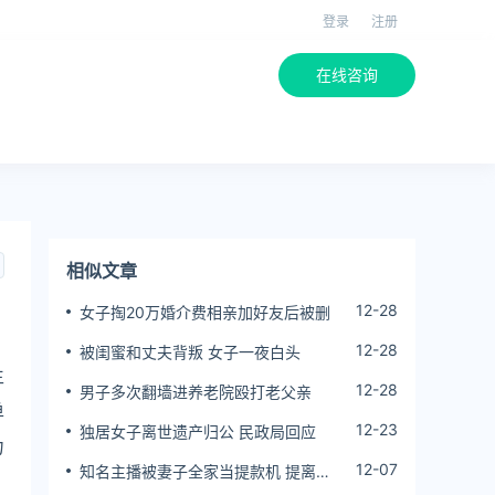
登录
注册
在线咨询
相似文章
12-28
女子掏20万婚介费相亲加好友后被删
12-28
被闺蜜和丈夫背叛 女子一夜白头
生
12-28
男子多次翻墙进养老院殴打老父亲
单
12-23
独居女子离世遗产归公 民政局回应
力
12-07
知名主播被妻子全家当提款机 提离婚
后反被对簿公堂