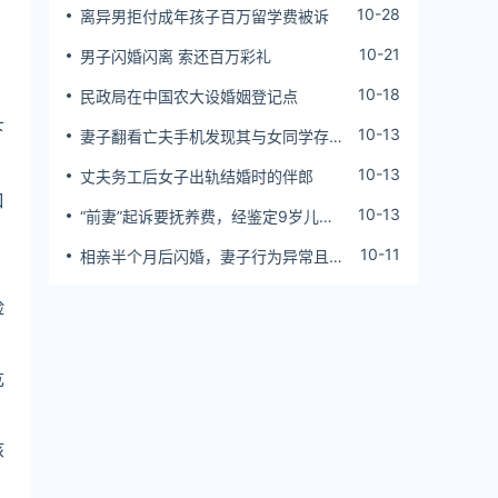
10-28
离异男拒付成年孩子百万留学费被诉
10-21
男子闪婚闪离 索还百万彩礼
10-18
民政局在中国农大设婚姻登记点
下
10-13
妻子翻看亡夫手机发现其与女同学存婚
外情，双方互相转账近百万
10-13
丈夫务工后女子出轨结婚时的伴郎
口
10-13
“前妻”起诉要抚养费，经鉴定9岁儿子
非他亲生！男子起诉索赔37万
10-11
相亲半个月后闪婚，妻子行为异常且持
续服药，男子起诉离婚；法院：系婚前
隐瞒重大疾病，撤销两人婚姻关系
险
危
核