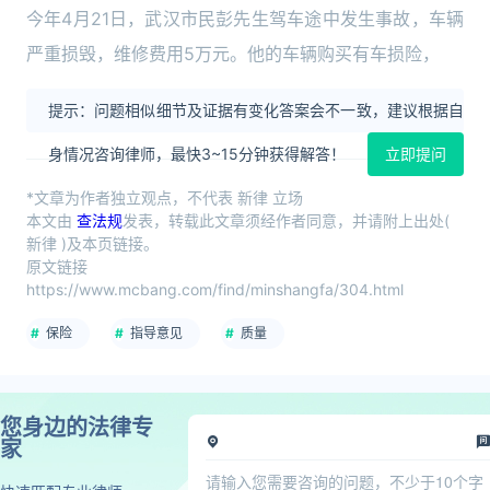
今年4月21日，武汉市民彭先生驾车途中发生事故，车辆
严重损毁，维修费用5万元。他的车辆购买有车损险，
提示：问题相似细节及证据有变化答案会不一致，建议根据自
身情况咨询律师，最快3~15分钟获得解答！
立即提问
*文章为作者独立观点，不代表 新律 立场
本文由
查法规
发表，转载此文章须经作者同意，并请附上出处(
新律 )及本页链接。
原文链接
https://www.mcbang.com/find/minshangfa/304.html
保险
指导意见
质量
您身边的法律专
家