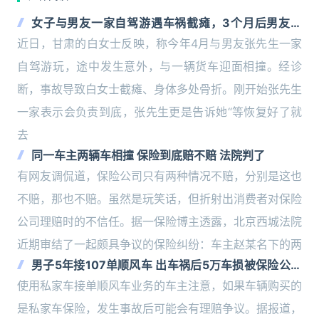
女子与男友一家自驾游遇车祸截瘫，3个月后男友失
联！
近日，甘肃的白女士反映，称今年4月与男友张先生一家
自驾游玩，途中发生意外，与一辆货车迎面相撞。经诊
断，事故导致白女士截瘫、身体多处骨折。刚开始张先生
一家表示会负责到底，张先生更是告诉她“等恢复好了就
去
同一车主两辆车相撞 保险到底赔不赔 法院判了
有网友调侃道，保险公司只有两种情况不赔，分别是这也
不赔，那也不赔。虽然是玩笑话，但折射出消费者对保险
公司理赔时的不信任。据一保险博主透露，北京西城法院
近期审结了一起颇具争议的保险纠纷：车主赵某名下的两
男子5年接107单顺风车 出车祸后5万车损被保险公司
拒赔
使用私家车接单顺风车业务的车主注意，如果车辆购买的
是私家车保险，发生事故后可能会有理赔争议。据报道，