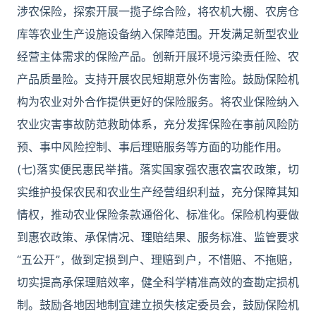
涉农保险，探索开展一揽子综合险，将农机大棚、农房仓
库等农业生产设施设备纳入保障范围。开发满足新型农业
经营主体需求的保险产品。创新开展环境污染责任险、农
产品质量险。支持开展农民短期意外伤害险。鼓励保险机
构为农业对外合作提供更好的保险服务。将农业保险纳入
农业灾害事故防范救助体系，充分发挥保险在事前风险防
预、事中风险控制、事后理赔服务等方面的功能作用。
(七)落实便民惠民举措。落实国家强农惠农富农政策，切
实维护投保农民和农业生产经营组织利益，充分保障其知
情权，推动农业保险条款通俗化、标准化。保险机构要做
到惠农政策、承保情况、理赔结果、服务标准、监管要求
“五公开”，做到定损到户、理赔到户，不惜赔、不拖赔，
切实提高承保理赔效率，健全科学精准高效的查勘定损机
制。鼓励各地因地制宜建立损失核定委员会，鼓励保险机