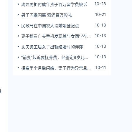
10-28
离异男拒付成年孩子百万留学费被诉
10-21
男子闪婚闪离 索还百万彩礼
10-18
民政局在中国农大设婚姻登记点
10-13
妻子翻看亡夫手机发现其与女同学存婚
外情，双方互相转账近百万
10-13
丈夫务工后女子出轨结婚时的伴郎
10-13
“前妻”起诉要抚养费，经鉴定9岁儿子
非他亲生！男子起诉索赔37万
10-11
相亲半个月后闪婚，妻子行为异常且持
续服药，男子起诉离婚；法院：系婚前
隐瞒重大疾病，撤销两人婚姻关系
遵