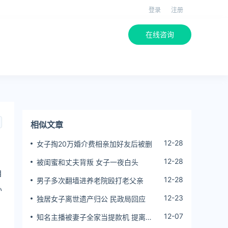
登录
注册
在线咨询
相似文章
12-28
女子掏20万婚介费相亲加好友后被删
12-28
被闺蜜和丈夫背叛 女子一夜白头
自
12-28
男子多次翻墙进养老院殴打老父亲
办
12-23
独居女子离世遗产归公 民政局回应
12-07
知名主播被妻子全家当提款机 提离婚
后反被对簿公堂