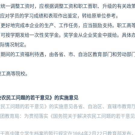
家统一调整工资时，应根据调整工资和职工晋职、升级的有关政
应对学员的学习成绩和表现作出鉴定，转给原单位参考。
了更好地完成本企业的生产、工作任务，应当鼓励支持。职工高
，可按学期发给一次性奖学金。奖学金从企业奖金中拨给。具体
际情况制定。
习期间的工资福利待遇，由各省、市、自治区教育部门和劳动部
职工高等院校。
决农民工问题的若干意见》的实施意见
农民工问题的若干意见》的实施意见各省、自治区、直辖市教育
团教育局：为贯彻落实《国务院关于解决农民工问题的若干意见
高中建立学生档案的暂行规定在1984年2月22日教育部发布