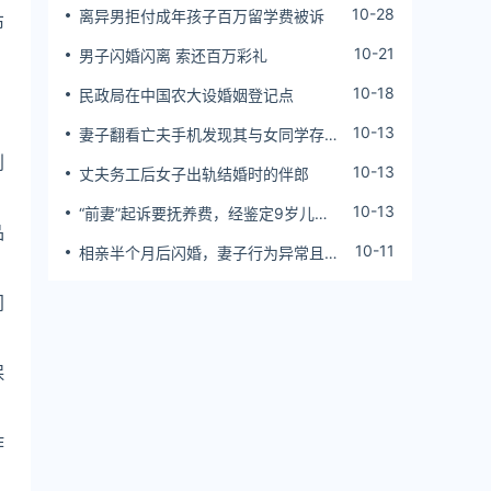
10-28
离异男拒付成年孩子百万留学费被诉
布
10-21
男子闪婚闪离 索还百万彩礼
10-18
民政局在中国农大设婚姻登记点
10-13
妻子翻看亡夫手机发现其与女同学存婚
外情，双方互相转账近百万
利
10-13
丈夫务工后女子出轨结婚时的伴郎
10-13
“前妻”起诉要抚养费，经鉴定9岁儿子
品
非他亲生！男子起诉索赔37万
10-11
相亲半个月后闪婚，妻子行为异常且持
续服药，男子起诉离婚；法院：系婚前
隐瞒重大疾病，撤销两人婚姻关系
间
保
作