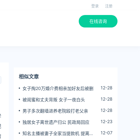
登录
注册
在线咨询
相似文章
12-28
女子掏20万婚介费相亲加好友后被删
12-28
被闺蜜和丈夫背叛 女子一夜白头
12-28
男子多次翻墙进养老院殴打老父亲
学
12-23
独居女子离世遗产归公 民政局回应
规
12-07
知名主播被妻子全家当提款机 提离婚
劳
后反被对簿公堂