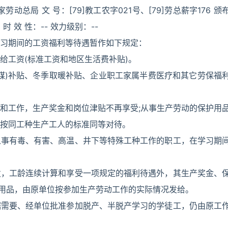
总局 文 号：[79]教工农字021号、[79]劳总薪字176 颁
 时 效 性：-- 效力级别：--
习期间的工资福利等待遇暂作如下规定：
给工资(标准工资和地区生活费补贴)。
煤)补贴、冬季取暖补贴、企业职工家属半费医疗和其它劳保福
和工作，生产奖金和岗位津贴不再享受;从事生产劳动的保护用
可按同工种生产工人的标准同等对待。
从事有毒、有害、高温、井下等特殊工种工作的职工，在学习期
发，工龄连续计算和享受一项规定的福利待遇外，其生产奖金、
护用品，由原单位按参加生产劳动工作的实际情况发给。
据需要、经单位批准参加脱产、半脱产学习的学徒工，仍由原工