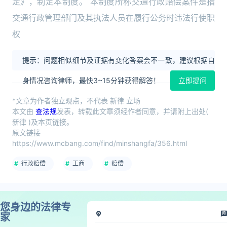
定》，制定本制度。 本制度所称交通行政赔偿案件是指
交通行政管理部门及其执法人员在履行公务时违法行使职
权
提示：问题相似细节及证据有变化答案会不一致，建议根据自
身情况咨询律师，最快3~15分钟获得解答！
立即提问
*文章为作者独立观点，不代表 新律 立场
本文由
查法规
发表，转载此文章须经作者同意，并请附上出处(
新律 )及本页链接。
原文链接
https://www.mcbang.com/find/minshangfa/356.html
行政赔偿
工商
赔偿
您身边的法律专
家