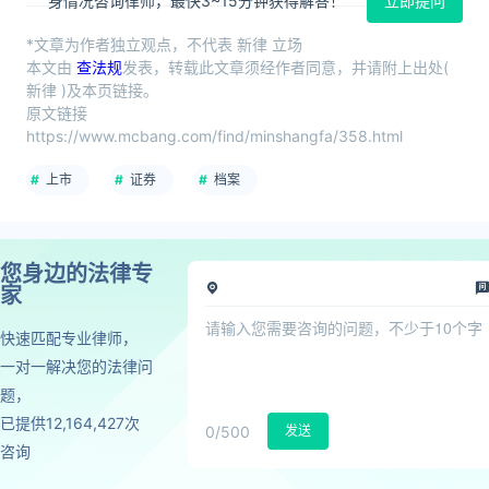
身情况咨询律师，最快3~15分钟获得解答！
立即提问
*文章为作者独立观点，不代表 新律 立场
本文由
查法规
发表，转载此文章须经作者同意，并请附上出处(
新律 )及本页链接。
原文链接
https://www.mcbang.com/find/minshangfa/358.html
上市
证券
档案
您身边的法律专
家
快速匹配专业律师，
一对一解决您的法律问
题，
已提供12,164,427次
0
/500
发送
咨询