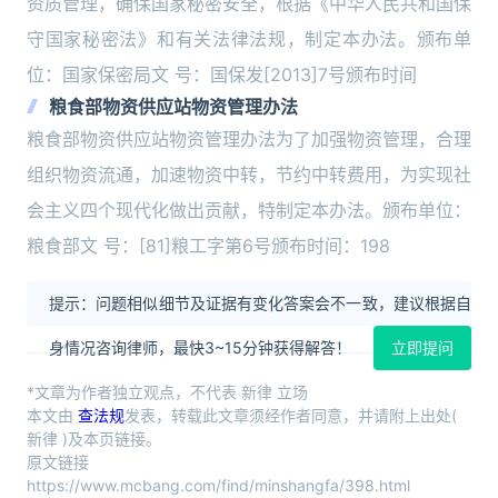
资质管理，确保国家秘密安全，根据《中华人民共和国保
守国家秘密法》和有关法律法规，制定本办法。颁布单
位：国家保密局文 号：国保发[2013]7号颁布时间
粮食部物资供应站物资管理办法
粮食部物资供应站物资管理办法为了加强物资管理，合理
组织物资流通，加速物资中转，节约中转费用，为实现社
会主义四个现代化做出贡献，特制定本办法。颁布单位：
粮食部文 号：[81]粮工字第6号颁布时间：198
提示：问题相似细节及证据有变化答案会不一致，建议根据自
身情况咨询律师，最快3~15分钟获得解答！
立即提问
*文章为作者独立观点，不代表 新律 立场
本文由
查法规
发表，转载此文章须经作者同意，并请附上出处(
新律 )及本页链接。
原文链接
https://www.mcbang.com/find/minshangfa/398.html