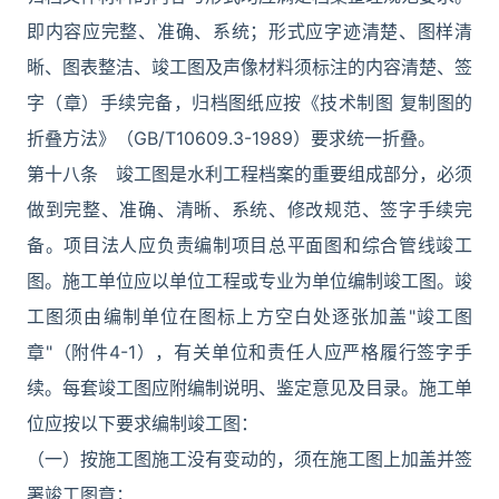
即内容应完整、准确、系统；形式应字迹清楚、图样清
晰、图表整洁、竣工图及声像材料须标注的内容清楚、签
字（章）手续完备，归档图纸应按《技术制图 复制图的
折叠方法》（GB/T10609.3-1989）要求统一折叠。
第十八条 竣工图是水利工程档案的重要组成部分，必须
做到完整、准确、清晰、系统、修改规范、签字手续完
备。项目法人应负责编制项目总平面图和综合管线竣工
图。施工单位应以单位工程或专业为单位编制竣工图。竣
工图须由编制单位在图标上方空白处逐张加盖"竣工图
章"（附件4-1），有关单位和责任人应严格履行签字手
续。每套竣工图应附编制说明、鉴定意见及目录。施工单
位应按以下要求编制竣工图：
（一）按施工图施工没有变动的，须在施工图上加盖并签
署竣工图章；