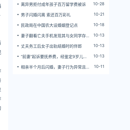
10-28
离异男拒付成年孩子百万留学费被诉
档
10-21
-
男子闪婚闪离 索还百万彩礼
10-18
民政局在中国农大设婚姻登记点
10-13
妻子翻看亡夫手机发现其与女同学存婚
外情，双方互相转账近百万
历
10-13
丈夫务工后女子出轨结婚时的伴郎
观
10-13
“前妻”起诉要抚养费，经鉴定9岁儿子
非他亲生！男子起诉索赔37万
10-11
相亲半个月后闪婚，妻子行为异常且持
作
续服药，男子起诉离婚；法院：系婚前
隐瞒重大疾病，撤销两人婚姻关系
善
位
作
的
。