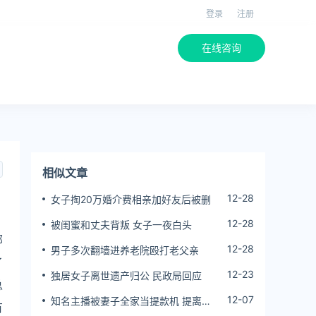
登录
注册
在线咨询
相似文章
12-28
女子掏20万婚介费相亲加好友后被删
12-28
被闺蜜和丈夫背叛 女子一夜白头
部
12-28
男子多次翻墙进养老院殴打老父亲
了
12-23
独居女子离世遗产归公 民政局回应
总
12-07
知名主播被妻子全家当提款机 提离婚
有
后反被对簿公堂