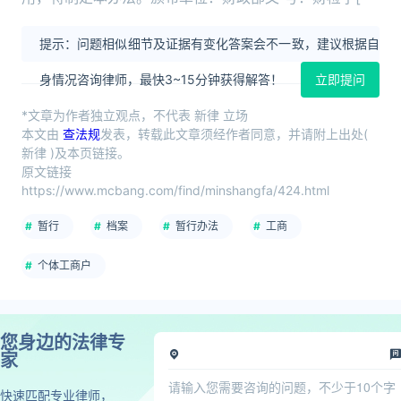
提示：问题相似细节及证据有变化答案会不一致，建议根据自
身情况咨询律师，最快3~15分钟获得解答！
立即提问
*文章为作者独立观点，不代表 新律 立场
本文由
查法规
发表，转载此文章须经作者同意，并请附上出处(
新律 )及本页链接。
原文链接
https://www.mcbang.com/find/minshangfa/424.html
暂行
档案
暂行办法
工商
个体工商户
您身边的法律专
家
快速匹配专业律师，