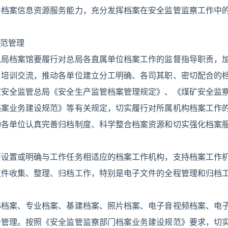
升档案信息资源服务能力，充分发挥档案在安全监管监察工作中
范管理
总局档案馆要履行对总局各直属单位档案工作的监督指导职责，
、培训交流，推动各单位建立分工明确、各司其职、密切配合的
家安全监管总局《安全生产监管档案管理规定》、《煤矿安全监
档案业务建设规范》等有关规定，切实履行对所属机构档案工作
动各单位认真完善归档制度、科学整合档案资源和切实强化档案
要设置或明确与工作任务相适应的档案工作机构，支持档案工作
文件收集、整理、归档工作，特别是电子文件的全程管理和归档
书档案、专业档案、基建档案、照片档案、电子音视频档案、电
一管理。按照《安全监管监察部门档案业务建设规范》要求，切