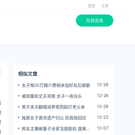
登录
注册
在线咨询
相似文章
12-28
女子掏20万婚介费相亲加好友后被删
12-28
被闺蜜和丈夫背叛 女子一夜白头
监
12-28
男子多次翻墙进养老院殴打老父亲
的
12-23
独居女子离世遗产归公 民政局回应
建
12-07
知名主播被妻子全家当提款机 提离婚
局
后反被对簿公堂