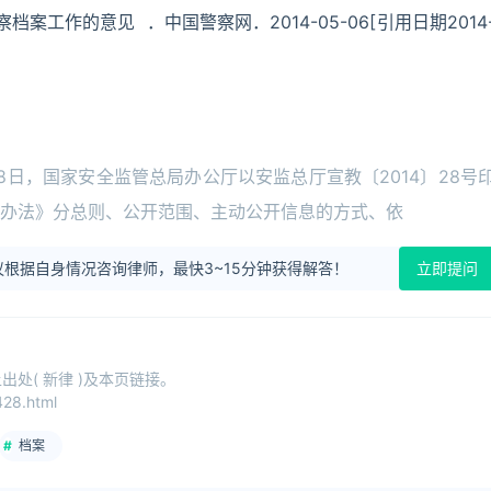
案工作的意见 ．中国警察网．2014-05-06[引用日期2014
8日，国家安全监管总局办公厅以安监总厅宣教〔2014〕28号
办法》分总则、公开范围、主动公开信息的方式、依
根据自身情况咨询律师，最快3~15分钟获得解答！
立即提问
处( 新律 )及本页链接。
28.html
档案