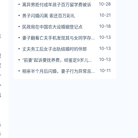
10-28
离异男拒付成年孩子百万留学费被诉
10-21
男子闪婚闪离 索还百万彩礼
10-18
民政局在中国农大设婚姻登记点
关
10-13
妻子翻看亡夫手机发现其与女同学存婚
外情，双方互相转账近百万
10-13
丈夫务工后女子出轨结婚时的伴郎
设
10-13
“前妻”起诉要抚养费，经鉴定9岁儿子
度
非他亲生！男子起诉索赔37万
10-11
相亲半个月后闪婚，妻子行为异常且持
一
续服药，男子起诉离婚；法院：系婚前
隐瞒重大疾病，撤销两人婚姻关系
办
监
各
手