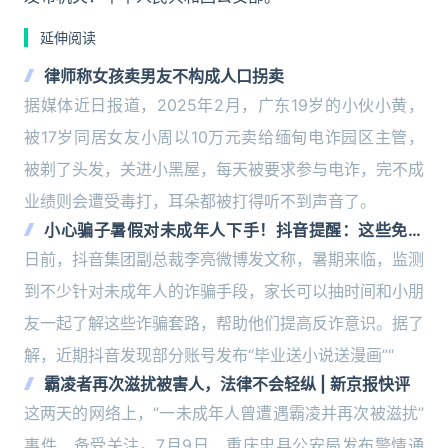
延伸阅读
律师称女孩卖男友不构成人口拐卖
据媒体近日报道，2025年2月，广东19岁的小伙小黄，
被17岁同居女友小周以10万元卖给缅甸电诈园区主管，
被剃了头发，关进小黑屋，每天被要求参与电诈，完不成
业绩则会遭受毒打，耳朵都被打得听不到声音了。
小心骗子暑假对未成年人下手！抖音提醒：这些免费
送是诈骗
日前，抖音集团副总裁李亮微博发文称，暑期来临，监测
到不少针对未成年人的诈骗手段，家长可以抽时间和小朋
友一起了解这些诈骗套路，帮助他们提高反诈意识。据了
解，近期抖音发现部分账号发布“毕业送小说送漫画”“
霸凌者再次滋扰被害人，法律不会轻纵 | 新京报快评
这两天的网络上，“一未成年人曾遭遇霸凌并再次被滋扰”
事件，备受关注。7月9日，重庆忠县公安局发布警情通