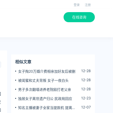
登录
注册
在线咨询
相似文章
12-28
女子掏20万婚介费相亲加好友后被删
12-28
被闺蜜和丈夫背叛 女子一夜白头
12-28
男子多次翻墙进养老院殴打老父亲
国
12-23
独居女子离世遗产归公 民政局回应
交
12-07
知名主播被妻子全家当提款机 提离婚
如
后反被对簿公堂