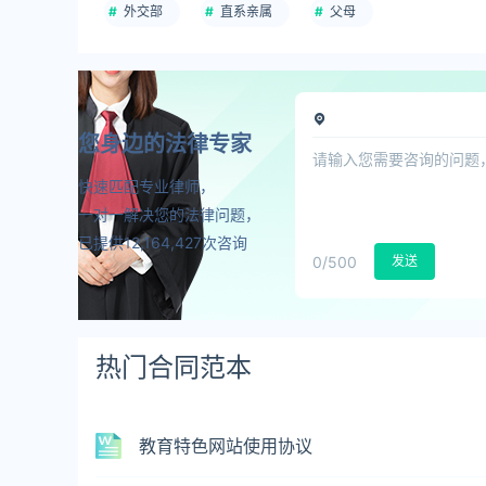
外交部
直系亲属
父母
您身边的法律专家
快速匹配专业律师，
一对一解决您的法律问题，
已提供12,164,427次咨询
0
/500
发送
热门合同范本
教育特色网站使用协议