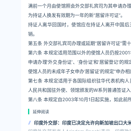
满前一个月由使馆照会外交部礼宾司为其申请办
为持证人换发有效期为一年的新“居留许可证”。
持证人离华回国时，使馆应在持证人离开中国后
销。
第五条 外交部礼宾司办理或延期“居留许可证”需
第六条 本规定适用范围以外的使馆人员仍按200
申请办理‘外交身份证’、‘身份证’和‘居留登记’的
使馆人员的未成年子女申办‘居留证’的规定”申办
第七条 本规定适用于各国际组织驻华代表机构人
人民共和国驻外使、领馆颁发的W系列普通签证入
第八条 本规定自2003年10月1日起实施，如
延伸阅读
印度外交部：印度已决定允许向新加坡出口大