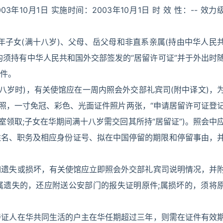
3年10月1日 实施时间：2003年10月1日 时 效 性：-- 效力
年子女(满十八岁)、父母、岳父母和非直系亲属(持由中华人民
均须持有中华人民共和国外交部签发的“居留许可证”并于外出时
件。
八岁时)，有关使馆应在一周内照会外交部礼宾司(附中译文)，
护照，一寸免冠、彩色、光面证件照片两张，“申请居留许可证登
室领取;子女在华期间满十八岁需交回其所持“居留证”)。照会中
姓名、职务及相应身份证号、拟在中国停留的期限和停留事由，
件如遗失或损坏，有关使馆应立即照会外交部礼宾司说明情况，并
属遗失的，还应附送公安部门的报失证明原件;属损坏的，须将
如持证人在华共同生活的户主在华任期超过三年，则需在证件有效