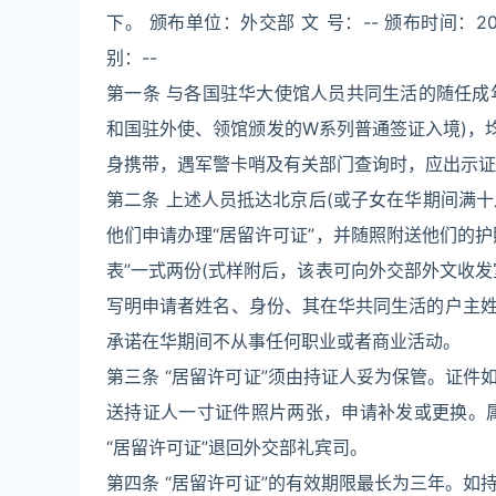
下。 颁布单位：外交部 文 号：-- 颁布时间：200
别：--
第一条 与各国驻华大使馆人员共同生活的随任成
和国驻外使、领馆颁发的W系列普通签证入境)，
身携带，遇军警卡哨及有关部门查询时，应出示证
第二条 上述人员抵达北京后(或子女在华期间满十
他们申请办理“居留许可证”，并随照附送他们的
表”一式两份(式样附后，该表可向外交部外文收发
写明申请者姓名、身份、其在华共同生活的户主
承诺在华期间不从事任何职业或者商业活动。
第三条 “居留许可证”须由持证人妥为保管。证
送持证人一寸证件照片两张，申请补发或更换。
“居留许可证”退回外交部礼宾司。
第四条 “居留许可证”的有效期限最长为三年。