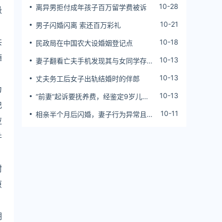
10-28
离异男拒付成年孩子百万留学费被诉
级
10-21
男子闪婚闪离 索还百万彩礼
共
10-18
民政局在中国农大设婚姻登记点
随
10-13
妻子翻看亡夫手机发现其与女同学存婚
外情，双方互相转账近百万
10-13
丈夫务工后女子出轨结婚时的伴郎
为
10-13
“前妻”起诉要抚养费，经鉴定9岁儿子
记
非他亲生！男子起诉索赔37万
10-11
相亲半个月后闪婚，妻子行为异常且持
应
续服药，男子起诉离婚；法院：系婚前
隐瞒重大疾病，撤销两人婚姻关系
并
附
原
期