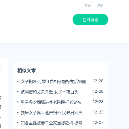
登录
注册
在线咨询
相似文章
12-28
女子掏20万婚介费相亲加好友后被删
12-28
被闺蜜和丈夫背叛 女子一夜白头
实
12-28
男子多次翻墙进养老院殴打老父亲
违
12-23
独居女子离世遗产归公 民政局回应
作
12-07
知名主播被妻子全家当提款机 提离婚
的
后反被对簿公堂