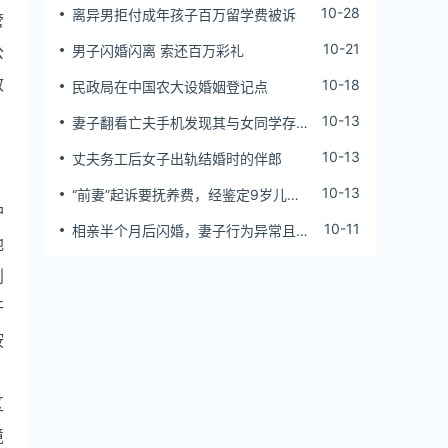
10-28
离异男拒付成年孩子百万留学费被诉
管
10-21
公
男子闪婚闪离 索还百万彩礼
效
10-18
民政局在中国农大设婚姻登记点
10-13
妻子翻看亡夫手机发现其与女同学存婚
外情，双方互相转账近百万
10-13
丈夫务工后女子出轨结婚时的伴郎
10-13
“前妻”起诉要抚养费，经鉴定9岁儿子
护
非他亲生！男子起诉索赔37万
10-11
相亲半个月后闪婚，妻子行为异常且持
地
续服药，男子起诉离婚；法院：系婚前
隐瞒重大疾病，撤销两人婚姻关系
划
开
按
区
境