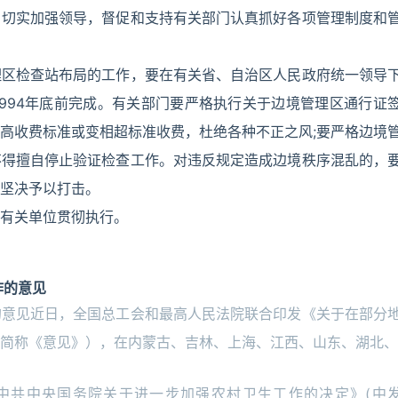
，切实加强领导，督促和支持有关部门认真抓好各项管理制度和
理区检查站布局的工作，要在有关省、自治区人民政府统一领导
994年底前完成。有关部门要严格执行关于边境管理区通行证
高收费标准或变相超标准收费，杜绝各种不正之风;要严格边境
不得擅自停止验证检查工作。对违反规定造成边境秩序混乱的，
坚决予以打击。
有关单位贯彻执行。
作的意见
的意见近日，全国总工会和最高人民法院联合印发《关于在部分
简称《意见》），在内蒙古、吉林、上海、江西、山东、湖北、
中共中央国务院关于进一步加强农村卫生工作的决定》(中