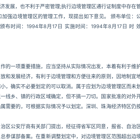
济发展，也不利于严密管理;执行边境管理区通行证制度中存在
和加强边境管理区的管理工作，现提出如下意见。 颁布单位：
布时间：1994年8月17日 实施时间：1994年8月17日 时 
工作的一项重要措施，应当坚持从实际情况出发，本着有利于维
开放和发展经济，有利于边境管理和方便往来的原则，因地制宜
缩小，确实不必要划定的可以取消。属于应划为边境管理区而未
境一线乡、镇的行政区域确定，但不搞一刀切。国家批准的对外
确属需要的，可根据实际情况予以划定。深圳、珠海经济特区仍
自治区公安厅商有关部门提出，经征得省军区同意，报省、自治
、总参谋部备案。在重新调整划定中，对边境管理区范围超出边