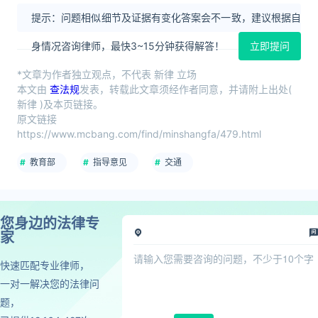
提示：问题相似细节及证据有变化答案会不一致，建议根据自
身情况咨询律师，最快3~15分钟获得解答！
立即提问
*文章为作者独立观点，不代表 新律 立场
本文由
查法规
发表，转载此文章须经作者同意，并请附上出处(
新律 )及本页链接。
原文链接
https://www.mcbang.com/find/minshangfa/479.html
教育部
指导意见
交通
您身边的法律专
家
快速匹配专业律师，
一对一解决您的法律问
题，