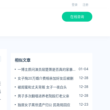
登录
注册
在线咨询
相似文章
01-04
一博主质问演员屈楚萧是否真的家暴,
屈楚萧方公开判决书否认
12-28
女子掏20万婚介费相亲加好友后被删
征
12-28
被闺蜜和丈夫背叛 女子一夜白头
具
12-28
男子多次翻墙进养老院殴打老父亲
-
12-23
独居女子离世遗产归公 民政局回应