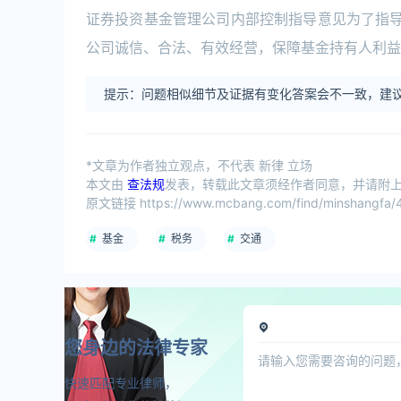
证券投资基金管理公司内部控制指导意见为了指导
公司诚信、合法、有效经营，保障基金持有人利益
提示：问题相似细节及证据有变化答案会不一致，建议
*文章为作者独立观点，不代表 新律 立场
本文由
查法规
发表，转载此文章须经作者同意，并请附上出
原文链接 https://www.mcbang.com/find/minshangfa/4
基金
税务
交通
您身边的法律专家
快速匹配专业律师，