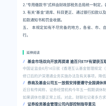
2.“专用缴款书”式样由财政部税务总局统一制定
3. 有关“基金”退库、科目更正、通过银行扣款
扣款通知书和罚金收据。
五、 本规定如有不尽完备的地方，各省、市、
行。
延伸阅读
基金市场双向开放再提速 逾百只ETF有望获互联
中国证监会6月14日就《香港互认基金管理规定
修订后的沪深港通业务实施办法及有关事项，降低
券商及基金公司五一放假安排要遵守全国调休
近日有传闻称，证券经营机构今年五一假期调休
如果调休也要正常上班。对此，财联社记者多方求
证券投资基金管理公司内部控制指导意见