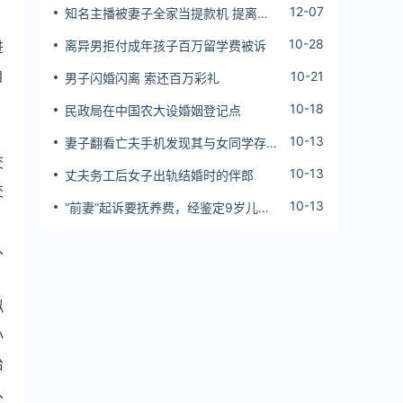
12-07
知名主播被妻子全家当提款机 提离婚
后反被对簿公堂
10-28
进
离异男拒付成年孩子百万留学费被诉
自
10-21
男子闪婚闪离 索还百万彩礼
10-18
民政局在中国农大设婚姻登记点
10-13
妻子翻看亡夫手机发现其与女同学存婚
交
外情，双方互相转账近百万
10-13
丈夫务工后女子出轨结婚时的伴郎
交
10-13
“前妻”起诉要抚养费，经鉴定9岁儿子
非他亲生！男子起诉索赔37万
入
拟
小
治
入