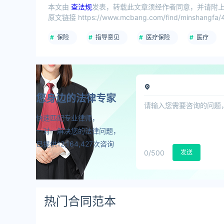
本文由
查法规
发表，转载此文章须经作者同意，并请附上出
原文链接 https://www.mcbang.com/find/minshangfa/4
保险
指导意见
医疗保险
医疗
您身边的法律专家
快速匹配专业律师，
一对一解决您的法律问题，
已提供12,164,427次咨询
0
/500
发送
热门合同范本