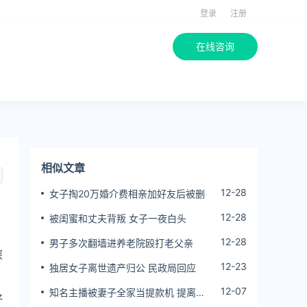
登录
注册
在线咨询
相似文章
12-28
女子掏20万婚介费相亲加好友后被删
12-28
被闺蜜和丈夫背叛 女子一夜白头
12-28
男子多次翻墙进养老院殴打老父亲
深
12-23
独居女子离世遗产归公 民政局回应
，
12-07
知名主播被妻子全家当提款机 提离婚
好
后反被对簿公堂