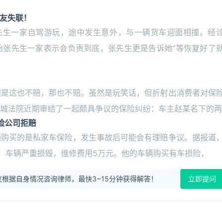
友失联！
先生一家自驾游玩，途中发生意外，与一辆货车迎面相撞。经
始张先生一家表示会负责到底，张先生更是告诉她“等恢复好了
别是这也不赔，那也不赔。虽然是玩笑话，但折射出消费者对保
城法院近期审结了一起颇具争议的保险纠纷：车主赵某名下的两
保险公司拒赔
辆购买的是私家车保险，发生事故后可能会有理赔争议。据报道
故，车辆严重损毁，维修费用5万元。他的车辆购买有车损险，
根据自身情况咨询律师，最快3~15分钟获得解答！
立即提问