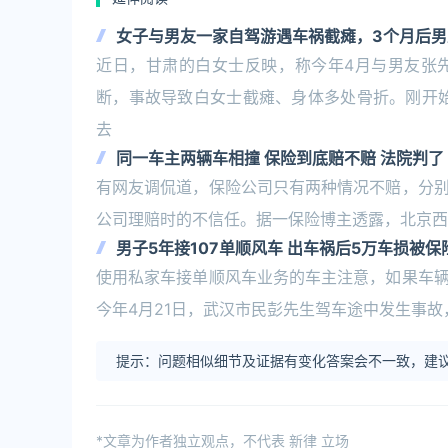
女子与男友一家自驾游遇车祸截瘫，3个月后男
近日，甘肃的白女士反映，称今年4月与男友张
断，事故导致白女士截瘫、身体多处骨折。刚开
去
同一车主两辆车相撞 保险到底赔不赔 法院判了
有网友调侃道，保险公司只有两种情况不赔，分
公司理赔时的不信任。据一保险博主透露，北京西
男子5年接107单顺风车 出车祸后5万车损被
使用私家车接单顺风车业务的车主注意，如果车
今年4月21日，武汉市民彭先生驾车途中发生事
提示：问题相似细节及证据有变化答案会不一致，建议
*文章为作者独立观点，不代表 新律 立场