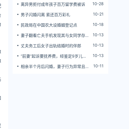
10-28
离异男拒付成年孩子百万留学费被诉
配
10-21
会
男子闪婚闪离 索还百万彩礼
力
10-18
民政局在中国农大设婚姻登记点
10-13
妻子翻看亡夫手机发现其与女同学存婚
外情，双方互相转账近百万
10-13
丈夫务工后女子出轨结婚时的伴郎
障
10-13
“前妻”起诉要抚养费，经鉴定9岁儿子
障
非他亲生！男子起诉索赔37万
10-11
相亲半个月后闪婚，妻子行为异常且持
续服药，男子起诉离婚；法院：系婚前
隐瞒重大疾病，撤销两人婚姻关系
基
和
灵