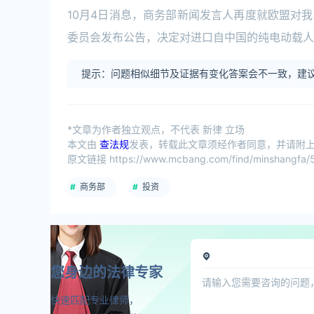
10月4日消息，商务部新闻发言人再度就欧盟对我
委员会发布公告，决定对进口自中国的纯电动载人
提示：问题相似细节及证据有变化答案会不一致，建议
*文章为作者独立观点，不代表 新律 立场
本文由
查法规
发表，转载此文章须经作者同意，并请附上出
原文链接 https://www.mcbang.com/find/minshangfa/5
商务部
投资
您身边的法律专家
快速匹配专业律师，