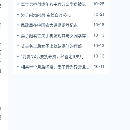
10-28
离异男拒付成年孩子百万留学费被诉
效
10-21
男子闪婚闪离 索还百万彩礼
业
10-18
民政局在中国农大设婚姻登记点
：
10-13
妻子翻看亡夫手机发现其与女同学存婚
外情，双方互相转账近百万
件
10-13
丈夫务工后女子出轨结婚时的伴郎
展
10-13
“前妻”起诉要抚养费，经鉴定9岁儿子
乡
非他亲生！男子起诉索赔37万
10-11
相亲半个月后闪婚，妻子行为异常且持
国
续服药，男子起诉离婚；法院：系婚前
隐瞒重大疾病，撤销两人婚姻关系
顺
域