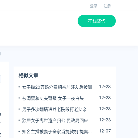
登录
注册
在线咨询
见
相似文章
12-28
女子掏20万婚介费相亲加好友后被删
12-28
被闺蜜和丈夫背叛 女子一夜白头
12-28
男子多次翻墙进养老院殴打老父亲
中
12-23
独居女子离世遗产归公 民政局回应
了
12-07
知名主播被妻子全家当提款机 提离婚
改
后反被对簿公堂