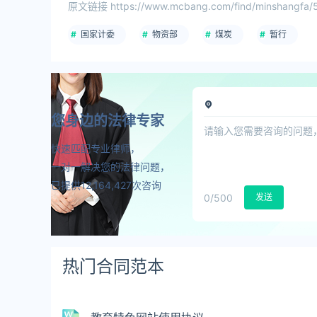
原文链接 https://www.mcbang.com/find/minshangfa/5
国家计委
物资部
煤炭
暂行
您身边的法律专家
快速匹配专业律师，
一对一解决您的法律问题，
已提供12,164,427次咨询
0
/500
发送
热门合同范本