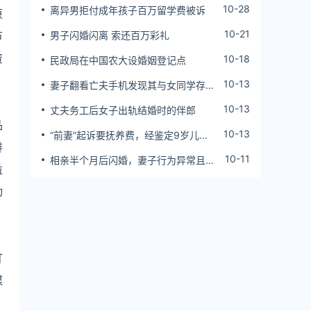
10-28
离异男拒付成年孩子百万留学费被诉
原
10-21
节
男子闪婚闪离 索还百万彩礼
资
10-18
民政局在中国农大设婚姻登记点
10-13
妻子翻看亡夫手机发现其与女同学存婚
外情，双方互相转账近百万
10-13
丈夫务工后女子出轨结婚时的伴郎
品
10-13
“前妻”起诉要抚养费，经鉴定9岁儿子
排
非他亲生！男子起诉索赔37万
10-11
相亲半个月后闪婚，妻子行为异常且持
益
续服药，男子起诉离婚；法院：系婚前
隐瞒重大疾病，撤销两人婚姻关系
动
订
煤