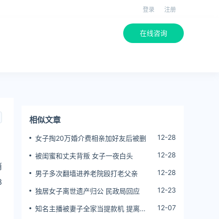
登录
注册
在线咨询
相似文章
12-28
女子掏20万婚介费相亲加好友后被删
12-28
被闺蜜和丈夫背叛 女子一夜白头
消
12-28
男子多次翻墙进养老院殴打老父亲
3
12-23
独居女子离世遗产归公 民政局回应
12-07
知名主播被妻子全家当提款机 提离婚
，
后反被对簿公堂