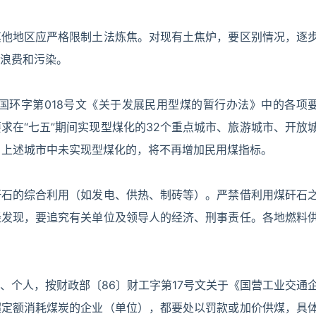
其他地区应严格限制土法炼焦。对现有土焦炉，要区别情况，逐
浪费和污染。
国环字第018号文《关于发展民用型煤的暂行办法》中的各项
求在“七五”期间实现型煤化的32个重点城市、旅游城市、开放
年，上述城市中未实现型煤化的，将不再增加民用煤指标。
矸石的综合利用（如发电、供热、制砖等）。严禁借利用煤矸石
经发现，要追究有关单位及领导人的经济、刑事责任。各地燃料
、个人，按财政部〔86〕财工字第17号文关于《国营工业交通
超定额消耗煤炭的企业（单位），都要处以罚款或加价供煤，具