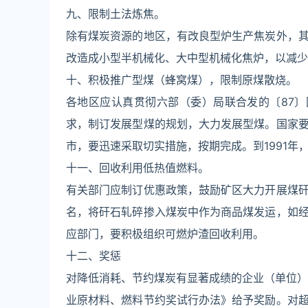
九、限制土法炼焦。
除有煤炭资源的地区，有改良型炉生产焦炭外，
改造成小型半机械化、大中型机械化焦炉，以减少
十、积极推广型煤（蜂窝煤），限制原煤散烧。
各地区应认真贯彻六部（委）局联合发的〔87〕
求，制订发展型煤的规划，大力发展型煤。国家要
市，要迅速采取切实措施，按期完成。到1991
十一、回收利用低热值燃料。
有关部门应制订优惠政策，鼓励矿区大力开展煤
名，将矸石轧碎掺入煤炭中作为商品煤发运，如
应部门，要积极组织可燃炉渣回收利用。
十二、奖惩
对降低消耗、节约煤炭有显著成绩的企业（单位）
业原材料、燃料节约奖试行办法》给予奖励。对