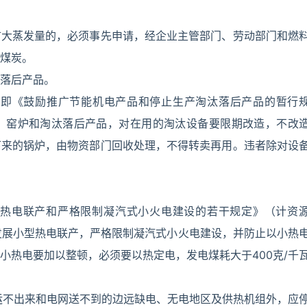
扩大蒸发量的，必须事先申请，经企业主管部门、劳动部门和燃
煤炭。
落后产品。
文，即《鼓励推广节能机电产品和停止生产淘汰落后产品的暂行
、窑炉和淘汰落后产品，对在用的淘汰设备要限期改造，不改
下来的锅炉，由物资部门回收处理，不得转卖再用。违者除对设
热电联产和严格限制凝汽式小火电建设的若干规定》（计资
极发展小型热电联产，严格限制凝汽式小火电建设，并防止以小热
小热电要加以整顿，必须要以热定电，发电煤耗大于400克/千
运不出来和电网送不到的边远缺电、无电地区及供热机组外，应