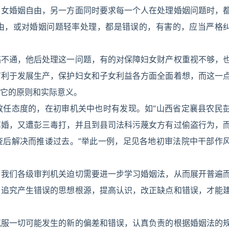
男女婚姻自由，另一方面同时要求每一个人在处理婚姻问题时，
由，或对婚姻问题轻率处理，都是错误的，有害的，应当严格
搞不通，他后处理这一问题，有的对保障妇女财产权重视不够，
有利于发展生产，保护妇女和子女利益各方面全面着想，而这一
它的原则和实际意义。
放任态度的，在初审机关中也时有发现。如“山西省定襄县农民
离婚，又遭彭三毒打，并且到县司法科污蔑女方有过偷盗行为，
查后解决而推诿过去。”举此一例，足见各地初审法院中干部作
了我们各级审判机关迫切需要进一步学习婚姻法，从而展开普遍
，追究产生错误的思想根源，提高认识，改正缺点和错误，才能
克服一切可能发生的新的偏差和错误，认真负责的根据婚姻法的