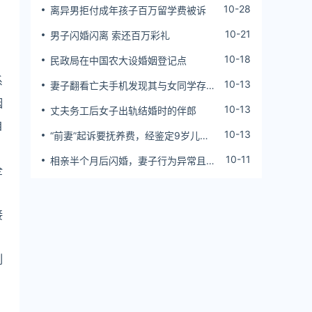
10-28
离异男拒付成年孩子百万留学费被诉
10-21
，
男子闪婚闪离 索还百万彩礼
，
10-18
民政局在中国农大设婚姻登记点
系
10-13
妻子翻看亡夫手机发现其与女同学存婚
外情，双方互相转账近百万
姻
10-13
丈夫务工后女子出轨结婚时的伴郎
自
10-13
“前妻”起诉要抚养费，经鉴定9岁儿子
，
非他亲生！男子起诉索赔37万
10-11
相亲半个月后闪婚，妻子行为异常且持
全
续服药，男子起诉离婚；法院：系婚前
隐瞒重大疾病，撤销两人婚姻关系
接
，
刻