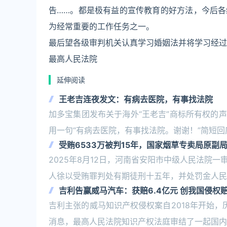
告……。都是极有益的宣传教育的好方法，今后
为经常重要的工作任务之一。
最后望各级审判机关认真学习婚姻法并将学习经过
最高人民法院
延伸阅读
王老吉连夜发文：有病去医院，有事找法院
加多宝集团发布关于海外“王老吉”商标所有权的
用一句“有病去医院，有事找法院。谢谢！”简短
受贿6533万被判15年，国家烟草专卖局原副
2025年8月12日，河南省安阳市中级人民法院
人徐以受贿罪判处有期徒刑十五年，并处罚金人民
吉利告赢威马汽车：获赔6.4亿元 创我国侵权
吉利主张的威马知识产权侵权案自2018年开始
消息，最高人民法院知识产权法庭审结了一起国内