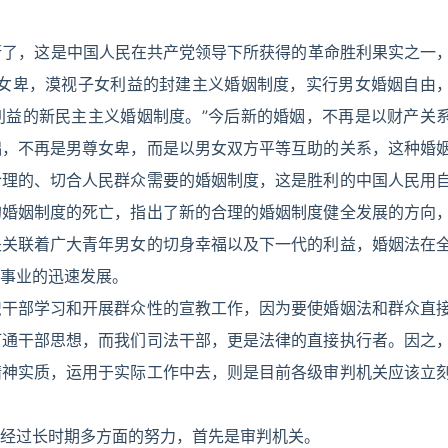
行了，这是中国人民在共产党领导下所获得的革命胜利果实之一
尊女卑，漠视子女利益的封建主义婚姻制度，实行男女婚姻自由
利益的新民主主义婚姻制度。”今后新的婚姻，不再是以财产关
础，不再是男尊女卑，而是以男女双方平等互助的关系，这种婚
合理的、切合人民群众需要的婚姻制度，这是胜利的中国人民用
的婚姻制度的死亡，指出了新的合理的婚姻制度健全发展的方向
是关联着广大青年男女的切身幸福以及下一代的利益，婚姻法在
事业的迅速发展。
织干部学习和开展群众性的宣教工作，因为要使婚姻法和群众直
打通干部思想，而我们司法干部，更是法律的直接执行者。因之
精神实质，运用于实际工作中去，则是目前各级审判机关应该立
经过长时期多方面的努力，首先是审判机关。