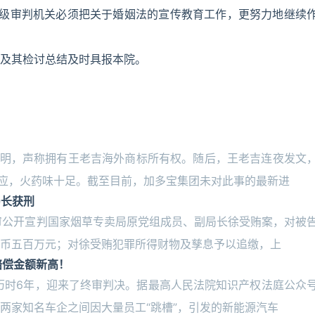
各级审判机关必须把关于婚姻法的宣传教育工作，更努力地继续
及其检讨总结及时具报本院。
声明，声称拥有王老吉海外商标所有权。随后，王老吉连夜发文
回应，火药味十足。截至目前，加多宝集团未对此事的最新进
局长获刑
一审公开宣判国家烟草专卖局原党组成员、副局长徐受贿案，对被
币五百万元；对徐受贿犯罪所得财物及孳息予以追缴，上
赔偿金额新高！
，历时6年，迎来了终审判决。据最高人民法院知识产权法庭公众
两家知名车企之间因大量员工“跳槽”，引发的新能源汽车