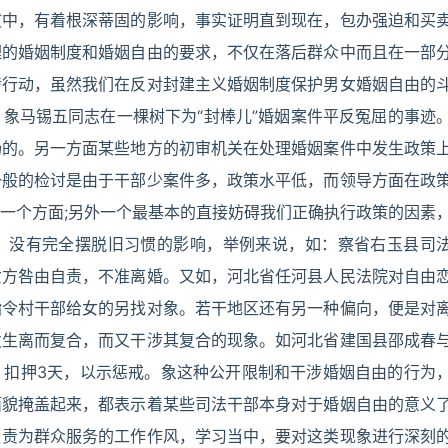
惯中，有着根深蒂固的影响，事实证明直到现在，包办强迫和买
理的婚姻制度和婚姻自由的要求，不仅在落后群众中而且在一部
涉行动，虽然我们在反对封建主义婚姻制度保护男女婚姻自由的
象马锡五同志在一棵树下为“封棒儿”婚姻案件平反冤屈的事迹
扬的。另一方面某些地方的初审机关在处理婚姻案件中发生政策
一般的检讨是由于干部少案件多，政策水平低，而领导方面在政
一个方面;另外一个最基本的直接妨碍我们正确执行政策的因素
，没有完全摆脱旧习惯的影响，举例来说，如：察省右玉县司
女方咎由自责，不准离婚。又如，河北省任河县人民法院对自由
指令村干部给女的另找对象。若干地区还有另一种偏向，便是对
发生离而复合，而又干涉其复合的现象。如河北省建国县邵成春
，扣押3天，以示惩戒。象这种公开限制和干涉婚姻自由的行为
面貌掩盖起来，都表示着某些司法干部本身对于婚姻自由的意义
负责为群众服务的工作作风，学习当中，要对这类现象进行深刻