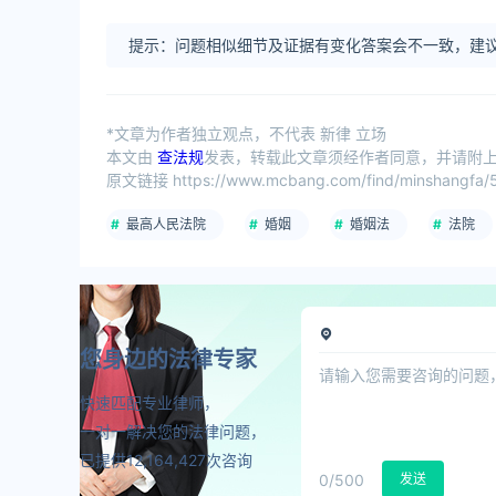
提示：问题相似细节及证据有变化答案会不一致，建议
*文章为作者独立观点，不代表 新律 立场
本文由
查法规
发表，转载此文章须经作者同意，并请附上出
原文链接 https://www.mcbang.com/find/minshangfa/5
最高人民法院
婚姻
婚姻法
法院
您身边的法律专家
快速匹配专业律师，
一对一解决您的法律问题，
已提供12,164,427次咨询
0
/500
发送