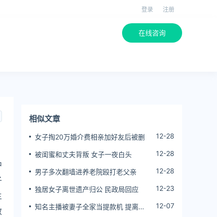
登录
注册
在线咨询
相似文章
12-28
女子掏20万婚介费相亲加好友后被删
12-28
被闺蜜和丈夫背叛 女子一夜白头
中
12-28
男子多次翻墙进养老院殴打老父亲
子
12-23
独居女子离世遗产归公 民政局回应
主
12-07
知名主播被妻子全家当提款机 提离婚
效
后反被对簿公堂