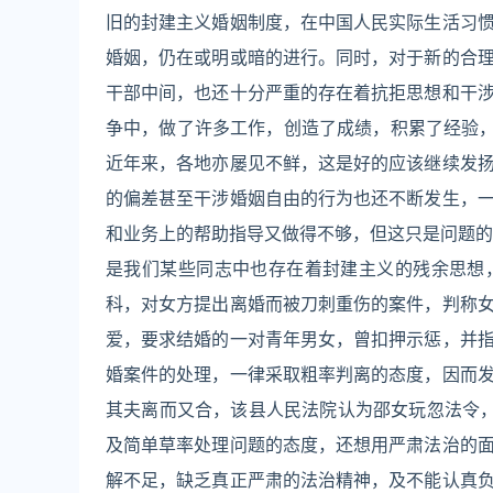
旧的封建主义婚姻制度，在中国人民实际生活习
婚姻，仍在或明或暗的进行。同时，对于新的合
干部中间，也还十分严重的存在着抗拒思想和干
争中，做了许多工作，创造了成绩，积累了经验，
近年来，各地亦屡见不鲜，这是好的应该继续发
的偏差甚至干涉婚姻自由的行为也还不断发生，
和业务上的帮助指导又做得不够，但这只是问题的
是我们某些同志中也存在着封建主义的残余思想
科，对女方提出离婚而被刀刺重伤的案件，判称
爱，要求结婚的一对青年男女，曾扣押示惩，并
婚案件的处理，一律采取粗率判离的态度，因而
其夫离而又合，该县人民法院认为邵女玩忽法令
及简单草率处理问题的态度，还想用严肃法治的
解不足，缺乏真正严肃的法治精神，及不能认真