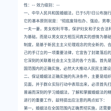
性：-- 效力级别：--
一、中华人民共和国婚姻法，已于5月1日公布施
它的基本原则就是：“彻底废除包办、强迫，男
一夫一妻，男女权利平等，保护妇女和子女合法
为基础，而是以男女双方相互间真实的感情为基
制度，是基于新民主主义伦理观念的完全新的、
己的手订立的一项重要法律，它宣告了封建落后
它深刻的关联着社会主义生活的各个方面。首先
国范围内的正确实施，必然大大推动人民民主建设
二、保证婚姻法正确实施的先决条件，主要是组
见面，并于群众实际行动中表现出来，必须首先
普遍而深刻的学习婚姻法，了解和掌握婚姻法的
进行的重要工作，兹特提出应注意的两点如下：
第一，婚姻法在全国范围内正确贯彻实施，还需要