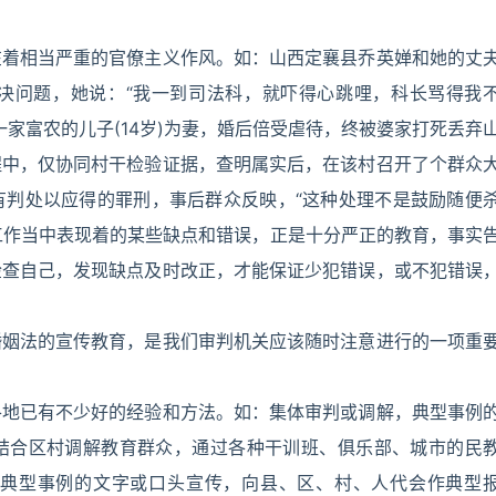
在着相当严重的官僚主义作风。如：山西定襄县乔英婵和她的丈
决问题，她说：“我一到司法科，就吓得心跳哩，科长骂得我
一家富农的儿子(14岁)为妻，婚后倍受虐待，终被婆家打死丢弃
程中，仅协同村干检验证据，查明属实后，在该村召开了个群众
有判处以应得的罪刑，事后群众反映，“这种处理不是鼓励随便
部工作当中表现着的某些缺点和错误，正是十分严正的教育，事实
检查自己，发现缺点及时改正，才能保证少犯错误，或不犯错误
婚姻法的宣传教育，是我们审判机关应该随时注意进行的一项重
各地已有不少好的经验和方法。如：集体审判或调解，典型事例
结合区村调解教育群众，通过各种干训班、俱乐部、城市的民
典型事例的文字或口头宣传，向县、区、村、人代会作典型