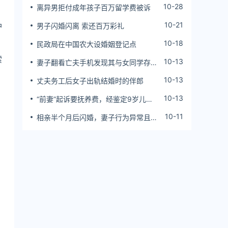
10-28
离异男拒付成年孩子百万留学费被诉
10-21
护
男子闪婚闪离 索还百万彩礼
10-18
民政局在中国农大设婚姻登记点
索
10-13
妻子翻看亡夫手机发现其与女同学存婚
外情，双方互相转账近百万
10-13
丈夫务工后女子出轨结婚时的伴郎
10-13
“前妻”起诉要抚养费，经鉴定9岁儿子
非他亲生！男子起诉索赔37万
10-11
相亲半个月后闪婚，妻子行为异常且持
续服药，男子起诉离婚；法院：系婚前
隐瞒重大疾病，撤销两人婚姻关系