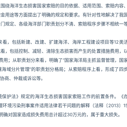
点围绕海洋生态损害国家索赔的目的依据、适用范围、索赔内容
偿金用途等方面提出了明确的规定和要求。有针对性地解决了我
专门规定、各级海洋部门职责划分不清、索赔程序步骤不相统一
来看，包括新建、改建、扩建海洋、海岸工程建设项目等12类
成看，包括控制、减轻、清除生态损害而产生的处置措施费用，
费用；从职责划分来看，明确了“国家海洋局主抓监督管理，国
辖海域分片管理”的职责划分格局；从索赔程序上看，形成了四
协商、仲裁或诉讼等。
环境保护法》规定的海洋生态损害国家索赔工作的前置条件。《
环境污染刑事案件适用法律若干问题的解释（法释〔2013〕1
，明确对国家造成损失费用总计超过30万元的，属于重大损失。