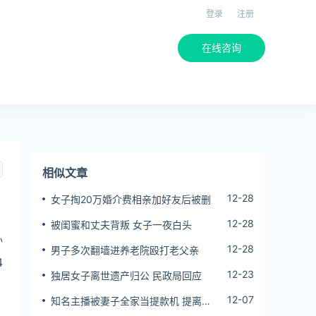
登录
注册
在线咨询
相似文章
12-28
女子掏20万婚介费相亲加好友后被删
12-28
被闺蜜和丈夫背叛 女子一夜白头
办
12-28
男子多次翻墙进养老院殴打老父亲
4
12-23
独居女子离世遗产归公 民政局回应
12-07
知名主播被妻子全家当提款机 提离婚
后反被对簿公堂