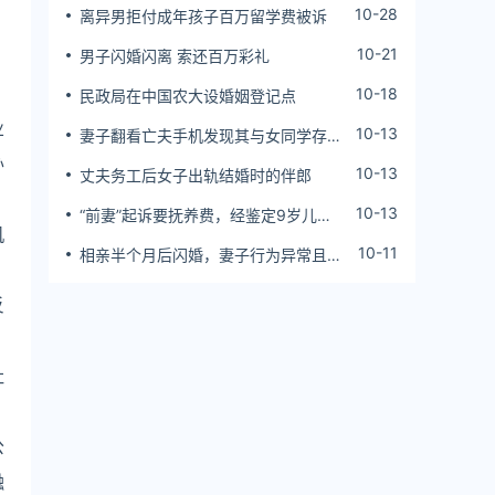
10-28
离异男拒付成年孩子百万留学费被诉
10-21
男子闪婚闪离 索还百万彩礼
10-18
民政局在中国农大设婚姻登记点
业
10-13
妻子翻看亡夫手机发现其与女同学存婚
外情，双方互相转账近百万
办
10-13
丈夫务工后女子出轨结婚时的伴郎
10-13
“前妻”起诉要抚养费，经鉴定9岁儿子
机
非他亲生！男子起诉索赔37万
10-11
相亲半个月后闪婚，妻子行为异常且持
续服药，男子起诉离婚；法院：系婚前
隐瞒重大疾病，撤销两人婚姻关系
反
社
公
融