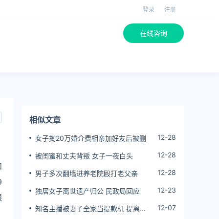
登录
注册
在线咨询
相似文章
12-28
女子掏20万婚介费相亲加好友后被删
12-28
被闺蜜和丈夫背叛 女子一夜白头
和
12-28
男子多次翻墙进养老院殴打老父亲
9
12-23
独居女子离世遗产归公 民政局回应
银
12-07
知名主播被妻子全家当提款机 提离婚
后反被对簿公堂