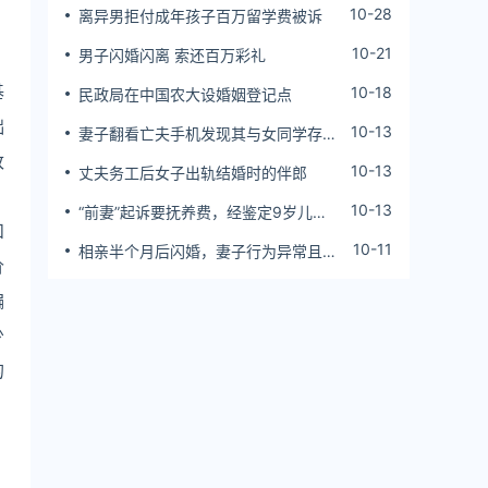
10-28
离异男拒付成年孩子百万留学费被诉
10-21
男子闪婚闪离 索还百万彩礼
基
10-18
民政局在中国农大设婚姻登记点
础
10-13
妻子翻看亡夫手机发现其与女同学存婚
外情，双方互相转账近百万
改
10-13
丈夫务工后女子出轨结婚时的伴郎
。
10-13
“前妻”起诉要抚养费，经鉴定9岁儿子
和
非他亲生！男子起诉索赔37万
10-11
相亲半个月后闪婚，妻子行为异常且持
价
续服药，男子起诉离婚；法院：系婚前
隐瞒重大疾病，撤销两人婚姻关系
偏
少
的
，