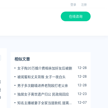
登录
注册
在线咨询
相似文章
12-28
女子掏20万婚介费相亲加好友后被删
12-28
被闺蜜和丈夫背叛 女子一夜白头
济
12-28
男子多次翻墙进养老院殴打老父亲
稳
12-23
独居女子离世遗产归公 民政局回应
0
12-07
知名主播被妻子全家当提款机 提离婚
后反被对簿公堂