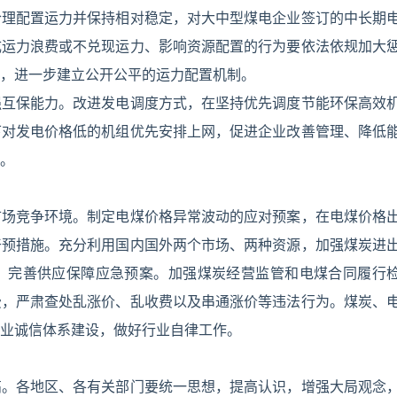
合理配置运力并保持相对稳定，对大中型煤电企业签订的中长期
成运力浪费或不兑现运力、影响资源配置的行为要依法依规加大
，进一步建立公开公平的运力配置机制。
强互保能力。改进发电调度方式，在坚持优先调度节能环保高效
下对发电价格低的机组优先安排上网，促进企业改善管理、降低
。
市场竞争环境。制定电煤价格异常波动的应对预案，在电煤价格
干预措施。充分利用国内国外两个市场、两种资源，加强煤炭进
，完善供应保障应急预案。加强煤炭经营监管和电煤合同履行
费，严肃查处乱涨价、乱收费以及串通涨价等违法行为。煤炭、
业诚信体系建设，做好行业自律工作。
高。各地区、各有关部门要统一思想，提高认识，增强大局观念