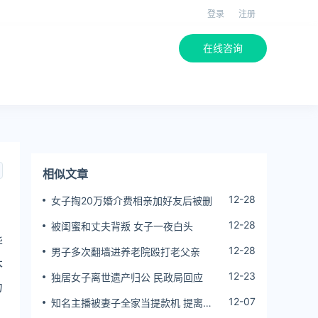
登录
注册
在线咨询
相似文章
12-28
女子掏20万婚介费相亲加好友后被删
12-28
被闺蜜和丈夫背叛 女子一夜白头
华
12-28
男子多次翻墙进养老院殴打老父亲
本
12-23
独居女子离世遗产归公 民政局回应
力
12-07
知名主播被妻子全家当提款机 提离婚
后反被对簿公堂