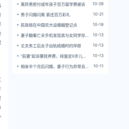
10-28
离异男拒付成年孩子百万留学费被诉
事
10-21
济
男子闪婚闪离 索还百万彩礼
尽
10-18
民政局在中国农大设婚姻登记点
委
10-13
妻子翻看亡夫手机发现其与女同学存婚
外情，双方互相转账近百万
保
10-13
丈夫务工后女子出轨结婚时的伴郎
10-13
“前妻”起诉要抚养费，经鉴定9岁儿子
非他亲生！男子起诉索赔37万
10-11
相亲半个月后闪婚，妻子行为异常且持
续服药，男子起诉离婚；法院：系婚前
隐瞒重大疾病，撤销两人婚姻关系
义
并
应
与
办
，