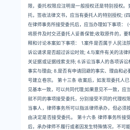
限，委托权限应注明是一般授权还是特别授权。
托，签收法律文书，应当有委托人的特别授权; (
在律师事务所接受委托后，应当办理如下事项： 
将原件及时交还委托人妥善保管;收取原件的，要
释和讨论本案如下事项： 1.案件是否属于人民法院管
诉讼请求是否超过诉讼时效; 4.与案件有关的法律
关证据或证据线索支持; 6.诉讼当事人的各项诉讼
事实与理由; 8.是否有申请回避的事实、理由和
号建立卷宗。 第十三条 收案后，如发现委托人
见基本一致，可以共同代理;如果意见不一致，应
就不同的事项接受委托，分别接受不同的代理权限
当事人，律师事务所可以指派律师承办，但必须按
由决定是否接受委托。 第十六条 律师事务所接
后，承办律师不履行或者因发生特殊情况，不可