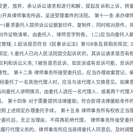
变更、放弃、承认诉讼请求和进行和解，提起反诉和上诉，转
四)开具律师事务所函，呈送受理案件的法院。 第十一条 承办律
(一)要求委托人提供诉讼证据复印件、复制件，同时核对原件，
制作证物清单，由委托人、律师签字附卷。 (二)应当向委托人
辖; 2.起诉是否符合《民事诉讼法》第108条及其相关规定; 3
规定; 5.委托人已向人民法院提交起诉状的，其诉讼请求是否有
权利和诉讼义务; 7.被告是否反诉，如反诉或有反诉可能，反诉
必要性。 第十二条 律师事务所接受委托后，应当办理收案登记，
已经委托了一名其他代理人时，应当与该代理人交换意见。如果
当向委托人讲明情况，由委托人选任一名代理人，或者两个代理
。 第十四条 对于需要提供法律援助，符合获得法律援助条件
照上述规定办理委托手续。 第十五条 律师事务所有权依正当
受委托后，无正当理由，不得再拒绝代理。 律师事务所接受委
能履行代理义务的，律师事务所应当商得委托人同意后，及时调