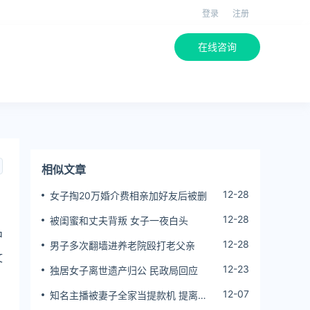
登录
注册
在线咨询
相似文章
12-28
女子掏20万婚介费相亲加好友后被删
12-28
被闺蜜和丈夫背叛 女子一夜白头
中
12-28
男子多次翻墙进养老院殴打老父亲
文
12-23
独居女子离世遗产归公 民政局回应
12-07
知名主播被妻子全家当提款机 提离婚
后反被对簿公堂