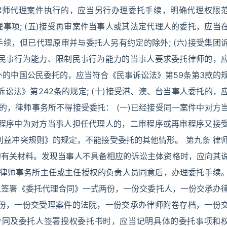
)律师代理案件执行的，应当另行办理委托手续，明确代理权限
事项; (五)接受再审案件当事人或其法定代理人的委托，应当
续，但已代理原审并与委托人另有约定的除外; (六)接受集团
)无民事行为能力、限制民事行为能力的当事人要求委托律师的，
国外的中国公民委托的，应当符合《民事诉讼法》第59条第3款的
诉讼法》第242条的规定; (十)接受港、澳、台当事人委托的，
的，律师事务所不得接受委托： (一)已经接受同一案件中对方
二审程序中为对方当事人担任代理人的，二审程序或再审程序又接
免利益冲突规则》的规定，不能接受委托的其他情形。 第九条 律
的有关材料。发现当事人不具备相应的诉讼主体资格时，应向其
过律师事务所主任或主任授权的负责人员同意后，办理委托手续
托人签署《委托代理合同》一式两份，一份交委托人，一份交承办
式三份，一份交受理案件的法院，一份交承办律师附卷存档，一份
理合同及委托人签署授权委托书时，应当记明具体的委托事项和