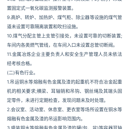
置固定式一氧化碳监测报警装置。
9.高炉、转炉、加热炉、煤气柜、除尘器等设施的煤气管
道未设置可靠隔离装置和吹扫设施。
10.煤气分配主管上支管引接处，未设置可靠的切断装置;
车间内各类燃气管线，在车间入口未设置总管切断阀。
11.金属冶炼企业主要负责人和安全生产管理人员未依法
经考核合格。
(二)有色行业。
1.吊运铜水等熔融有色金属及渣的起重机不符合冶金起重
机的相关要求;横梁、耳轴销和吊钩、钢丝绳及其端头固
定零件，未进行定期检查，发现问题未及时处理。
2.会议室、活动室、休息室、更衣室等场所设置在铜水等
熔融有色金属及渣的吊运影响范围内。
3.盛装铜水等熔融有色金属及渣的罐(包、盆)等容器耳轴