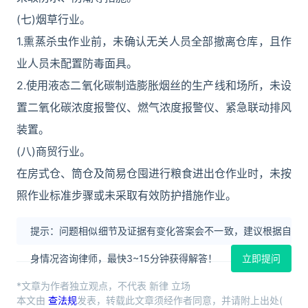
(七)烟草行业。
1.熏蒸杀虫作业前，未确认无关人员全部撤离仓库，且作
业人员未配置防毒面具。
2.使用液态二氧化碳制造膨胀烟丝的生产线和场所，未设
置二氧化碳浓度报警仪、燃气浓度报警仪、紧急联动排风
装置。
(八)商贸行业。
在房式仓、筒仓及简易仓囤进行粮食进出仓作业时，未按
照作业标准步骤或未采取有效防护措施作业。
提示：问题相似细节及证据有变化答案会不一致，建议根据自
身情况咨询律师，最快3~15分钟获得解答！
立即提问
*文章为作者独立观点，不代表 新律 立场
本文由
查法规
发表，转载此文章须经作者同意，并请附上出处(