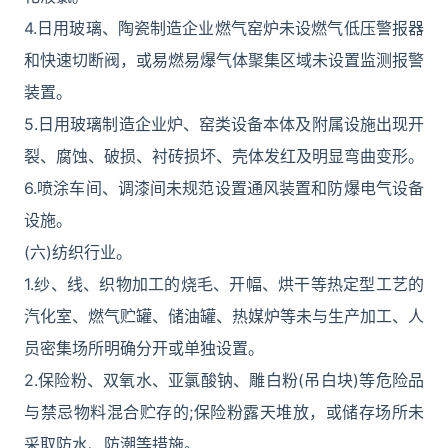
4.日用玻璃、陶瓷制造企业燃气窑炉未设燃气低压警报器
和快速切断阀，或易燃易爆气体聚集区域未设置监测报警
装置。
5.日用玻璃制造企业炉、窑类设备本体及附属设施出现开
裂、腐蚀、破损、衬砖损坏、壳体发红及明显弯曲变形。
6.喷涂车间、调漆间未规范设置通风装置和防爆电气设备
设施。
(六)纺织行业。
1.纱、线、织物加工的烧毛、开幅、烘干等热定型工艺的
汽化室、燃气贮罐、储油罐、热媒炉等未与生产加工、人
员密集场所明确分开或单独设置。
2.保险粉、双氧水、亚氯酸钠、雕白粉(吊白块)等危险品
与禁忌物料混合贮存的;保险粉露天堆放，或储存场所未
采取防水、防潮等措施。