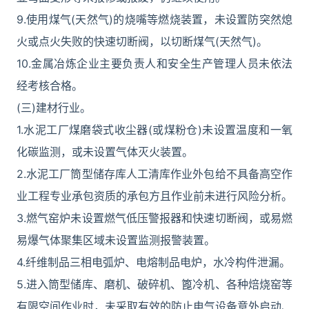
9.使用煤气(天然气)的烧嘴等燃烧装置，未设置防突然熄
火或点火失败的快速切断阀，以切断煤气(天然气)。
10.金属冶炼企业主要负责人和安全生产管理人员未依法
经考核合格。
(三)建材行业。
1.水泥工厂煤磨袋式收尘器(或煤粉仓)未设置温度和一氧
化碳监测，或未设置气体灭火装置。
2.水泥工厂筒型储存库人工清库作业外包给不具备高空作
业工程专业承包资质的承包方且作业前未进行风险分析。
3.燃气窑炉未设置燃气低压警报器和快速切断阀，或易燃
易爆气体聚集区域未设置监测报警装置。
4.纤维制品三相电弧炉、电熔制品电炉，水冷构件泄漏。
5.进入筒型储库、磨机、破碎机、篦冷机、各种焙烧窑等
有限空间作业时，未采取有效的防止电气设备意外启动、