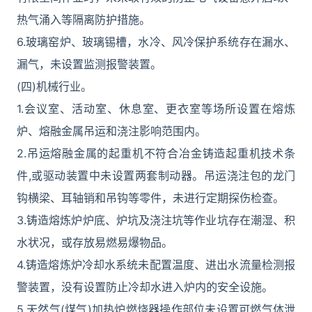
热气涌入等隔离防护措施。
6.玻璃窑炉、玻璃锡槽，水冷、风冷保护系统存在漏水、
漏气，未设置监测报警装置。
(四)机械行业。
1.会议室、活动室、休息室、更衣室等场所设置在熔炼
炉、熔融金属吊运和浇注影响范围内。
2.吊运熔融金属的起重机不符合冶金铸造起重机技术条
件,或驱动装置中未设置两套制动器。吊运浇注包的龙门
钩横梁、耳轴销和吊钩等零件，未进行定期探伤检查。
3.铸造熔炼炉炉底、炉坑及浇注坑等作业坑存在潮湿、积
水状况，或存放易燃易爆物品。
4.铸造熔炼炉冷却水系统未配置温度、进出水流量检测报
警装置，没有设置防止冷却水进入炉内的安全设施。
5.天然气(煤气)加热炉燃烧器操作部位未设置可燃气体泄