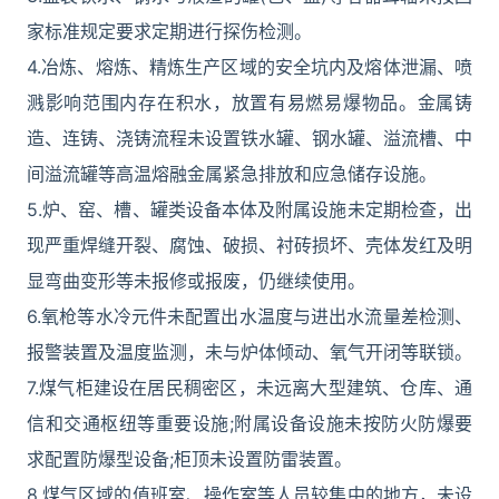
家标准规定要求定期进行探伤检测。
4.冶炼、熔炼、精炼生产区域的安全坑内及熔体泄漏、喷
溅影响范围内存在积水，放置有易燃易爆物品。金属铸
造、连铸、浇铸流程未设置铁水罐、钢水罐、溢流槽、中
间溢流罐等高温熔融金属紧急排放和应急储存设施。
5.炉、窑、槽、罐类设备本体及附属设施未定期检查，出
现严重焊缝开裂、腐蚀、破损、衬砖损坏、壳体发红及明
显弯曲变形等未报修或报废，仍继续使用。
6.氧枪等水冷元件未配置出水温度与进出水流量差检测、
报警装置及温度监测，未与炉体倾动、氧气开闭等联锁。
7.煤气柜建设在居民稠密区，未远离大型建筑、仓库、通
信和交通枢纽等重要设施;附属设备设施未按防火防爆要
求配置防爆型设备;柜顶未设置防雷装置。
8.煤气区域的值班室、操作室等人员较集中的地方，未设