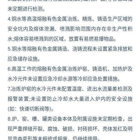
未定期进行检测。
4.铜水等高温熔融有色金属冶炼、精炼、铸造生产区域的
安全坑内及熔体泄漏、喷溅影响范围内存在非生产性积
水;熔体容易喷溅到的区域，放置有易燃易爆物品。
5.铜水等熔融有色金属铸造、浇铸流程未设置紧急排放和
应急储存设施。
6.高温工作的熔融有色金属冶炼炉窑、铸造机、加热炉及
水冷元件未设置应急冷却水源等冷却应急处置措施。
7.冶炼炉窑的水冷元件未配置温度、进出水流量差检测及
报警装置;未设置防止冷却水大量进入炉内的安全设施
(如：快速切断阀等)。
8.炉、窑、槽、罐类设备本体及附属设施未定期检查，出
现严重焊缝开裂、腐蚀、破损、衬砖损坏、壳体发红及明
显弯曲变形等未报修或报废，仍继续使用。