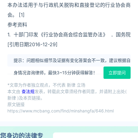
本办法适用于与行政机关脱钩和直接登记的行业协会商
会。 [1]
参考资料
1. 十部门印发《行业协会商会综合监管办法》 ．国务院
[引用日期2016-12-29]
提示：问题相似细节及证据有变化答案会不一致，建议根据自
身情况咨询律师，最快3~15分钟获得解答！
立即提问
*文章为作者独立观点，不代表 新律 立场
本文由
查法规
发表，转载此文章须经作者同意，并请附上出处(
新律 )及本页链接。
原文链接
https://www.mcbang.com/find/minshangfa/646.html
您身边的法律专