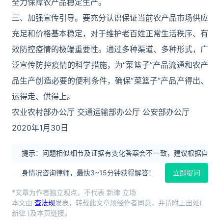
全力保障农产品稳定生产。
三、加强宣传引导。要充分认识保证当前农产品市场供应
充足和价格基本稳定，对于维护老百姓正常生活秩序、有
效防控疫情的极端重要性。通过多种渠道、多种形式，广
泛宣传防控疫情的科学措施，为“菜篮子”产品流通和农产
品生产创造必要的便利条件，确保“菜篮子”产品产得出、
运得走、供得上。
农业农村部办公厅 交通运输部办公厅 公安部办公厅
2020年1月30日
提示：问题相似细节及证据有变化答案会不一致，建议根据自
身情况咨询律师，最快3~15分钟获得解答！
立即提问
*文章为作者独立观点，不代表 新律 立场
本文由
查法规
发表，转载此文章须经作者同意，并请附上出处(
新律 )及本页链接。