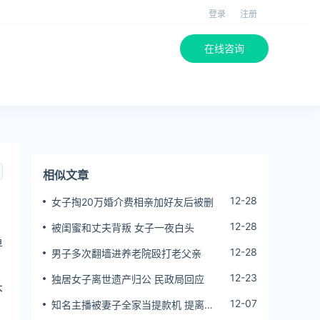
登录
注册
在线咨询
相似文章
12-28
女子掏20万婚介费相亲加好友后被删
12-28
被闺蜜和丈夫背叛 女子一夜白头
单
12-28
男子多次翻墙进养老院殴打老父亲
12-23
独居女子离世遗产归公 民政局回应
本
12-07
知名主播被妻子全家当提款机 提离婚
后反被对簿公堂