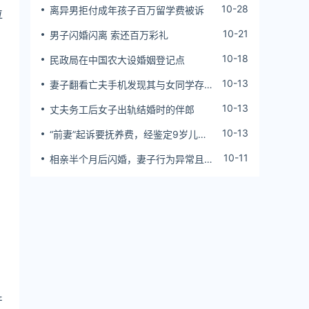
10-28
离异男拒付成年孩子百万留学费被诉
位
10-21
男子闪婚闪离 索还百万彩礼
10-18
民政局在中国农大设婚姻登记点
10-13
妻子翻看亡夫手机发现其与女同学存婚
外情，双方互相转账近百万
10-13
丈夫务工后女子出轨结婚时的伴郎
10-13
“前妻”起诉要抚养费，经鉴定9岁儿子
非他亲生！男子起诉索赔37万
10-11
相亲半个月后闪婚，妻子行为异常且持
续服药，男子起诉离婚；法院：系婚前
隐瞒重大疾病，撤销两人婚姻关系
产