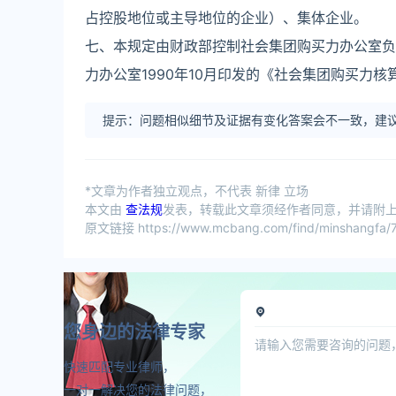
占控股地位或主导地位的企业）、集体企业。
七、本规定由财政部控制社会集团购买力办公室负责
力办公室1990年10月印发的《社会集团购买力
提示：问题相似细节及证据有变化答案会不一致，建议
*文章为作者独立观点，不代表 新律 立场
本文由
查法规
发表，转载此文章须经作者同意，并请附上出
原文链接 https://www.mcbang.com/find/minshangfa/7
您身边的法律专家
快速匹配专业律师，
一对一解决您的法律问题，