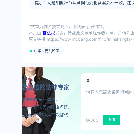
提示：问题相似细节及证据有变化答案会不一致，建议
*文章为作者独立观点，不代表 新律 立场
本文由
查法规
发表，转载此文章须经作者同意，并请附上出
原文链接 https://www.mcbang.com/find/minshangfa/7
中华人民共和国
您身边的法律专家
快速匹配专业律师，
一对一解决您的法律问题，
已提供12,164,427次咨询
0
/500
发送