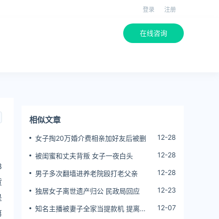
登录
注册
在线咨询
相似文章
12-28
女子掏20万婚介费相亲加好友后被删
12-28
被闺蜜和丈夫背叛 女子一夜白头
8
12-28
男子多次翻墙进养老院殴打老父亲
货
12-23
独居女子离世遗产归公 民政局回应
是
12-07
知名主播被妻子全家当提款机 提离婚
第
后反被对簿公堂