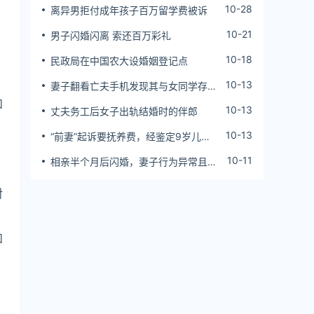
10-28
离异男拒付成年孩子百万留学费被诉
10-21
男子闪婚闪离 索还百万彩礼
10-18
民政局在中国农大设婚姻登记点
10-13
妻子翻看亡夫手机发现其与女同学存婚
外情，双方互相转账近百万
和
10-13
丈夫务工后女子出轨结婚时的伴郎
10-13
“前妻”起诉要抚养费，经鉴定9岁儿子
非他亲生！男子起诉索赔37万
10-11
相亲半个月后闪婚，妻子行为异常且持
续服药，男子起诉离婚；法院：系婚前
隐瞒重大疾病，撤销两人婚姻关系
对
和