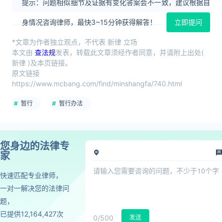
提示：问题相似细节及证据有变化答案会不一致，建议根据自
身情况咨询律师，最快3~15分钟获得解答！
立即提问
*文章为作者独立观点，不代表 新律 立场
本文由
查法规
发表，转载此文章须经作者同意，并请附上出处(
新律 )及本页链接。
原文链接
https://www.mcbang.com/find/minshangfa/740.html
暂行
暂行办法
您身边的法律专
家
快速匹配专业律师，
一对一解决您的法律问
题，
已提供12,164,427次
0
/500
发送