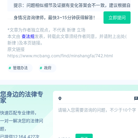
提示：问题相似细节及证据有变化答案会不一致，建议根据自
身情况咨询律师，最快3~15分钟获得解答！
立即提问
*文章为作者独立观点，不代表 新律 立场
本文由
查法规
发表，转载此文章须经作者同意，并请附上出处(
新律 )及本页链接。
原文链接
https://www.mcbang.com/find/minshangfa/742.html
管理办法
政府
您身边的法律专
家
快速匹配专业律师，
一对一解决您的法律问
题，
已提供12,164,427次