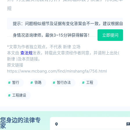
规
提示：问题相似细节及证据有变化答案会不一致，建议根据自
身情况咨询律师，最快3~15分钟获得解答！
立即提问
*文章为作者独立观点，不代表 新律 立场
本文由
查法规
发表，转载此文章须经作者同意，并请附上出处(
新律 )及本页链接。
原文链接
https://www.mcbang.com/find/minshangfa/756.html
暂行
铁路
暂行办法
工程
工程建设
您身边的法律专
家