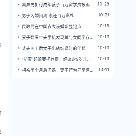
10-28
离异男拒付成年孩子百万留学费被诉
10-21
男子闪婚闪离 索还百万彩礼
10-18
民政局在中国农大设婚姻登记点
10-13
妻子翻看亡夫手机发现其与女同学存婚
外情，双方互相转账近百万
据
10-13
丈夫务工后女子出轨结婚时的伴郎
10-13
“前妻”起诉要抚养费，经鉴定9岁儿子
非他亲生！男子起诉索赔37万
10-11
相亲半个月后闪婚，妻子行为异常且持
续服药，男子起诉离婚；法院：系婚前
隐瞒重大疾病，撤销两人婚姻关系
响
影