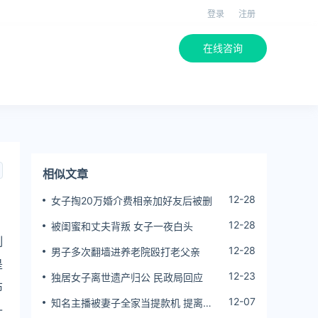
登录
注册
在线咨询
相似文章
12-28
女子掏20万婚介费相亲加好友后被删
12-28
被闺蜜和丈夫背叛 女子一夜白头
制
12-28
男子多次翻墙进养老院殴打老父亲
是
12-23
独居女子离世遗产归公 民政局回应
布
12-07
知名主播被妻子全家当提款机 提离婚
-
后反被对簿公堂